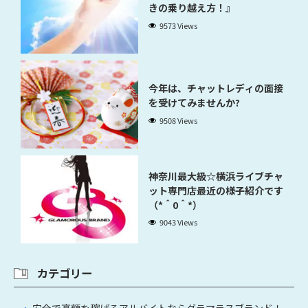
きの乗り越え方！』
9573 Views
今年は、チャットレディの面接
を受けてみませんか?
9508 Views
神奈川最大級☆横浜ライブチャ
ット専門店最近の様子紹介です
（*＾0＾*）
9043 Views
カテゴリー
安全で高額を稼げるアルバイトならグラマラスブランド！