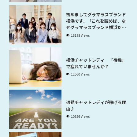
初めましてグラマラスブランド
横浜です。「これを読めば、な
ぜグラマラスブランド横浜だと
稼げるのかが分かります」
16188 Views
横浜チャットレディ 「待機」
で疲れていませんか？
12060 Views
通勤チャットレディが稼げる理
由♪
10556 Views