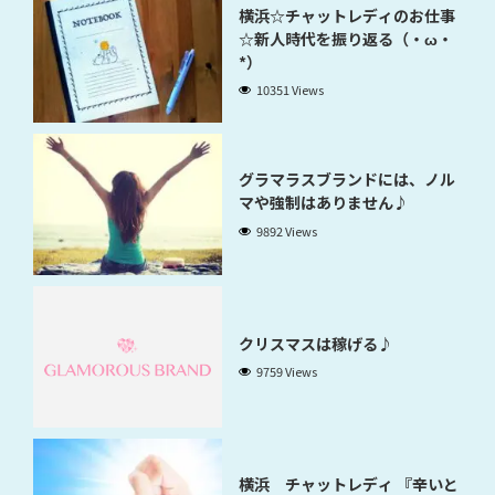
横浜☆チャットレディのお仕事
☆新人時代を振り返る（・ω・
*）
10351 Views
グラマラスブランドには、ノル
マや強制はありません♪
9892 Views
クリスマスは稼げる♪
9759 Views
横浜 チャットレディ 『辛いと