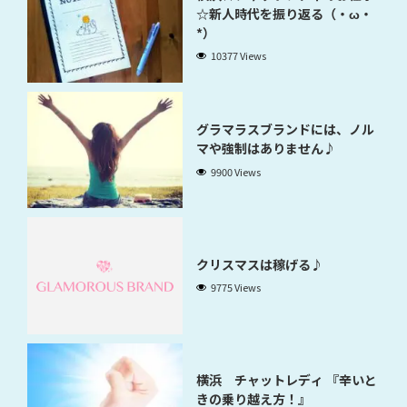
☆新人時代を振り返る（・ω・
*）
10377 Views
グラマラスブランドには、ノル
マや強制はありません♪
9900 Views
クリスマスは稼げる♪
9775 Views
横浜 チャットレディ 『辛いと
きの乗り越え方！』