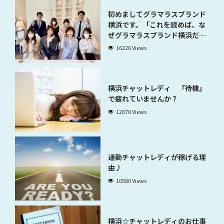
初めましてグラマラスブランド
横浜です。「これを読めば、な
ぜグラマラスブランド横浜だと
稼げるのかが分かります」
16226 Views
横浜チャットレディ 「待機」
で疲れていませんか？
12078 Views
通勤チャットレディが稼げる理
由♪
10580 Views
横浜☆チャットレディのお仕事