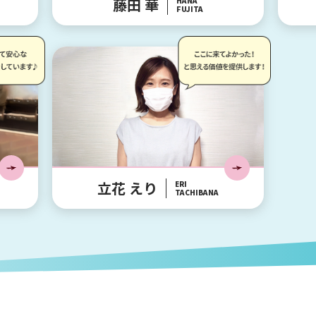
藤田 華
HANA
FUJITA
立花 えり
ERI
TACHIBANA