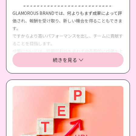
GLAMOROUS BRANDでは、何よりもまず成果によって評
価され、報酬を受け取り、新しい機会を得ることもできま
す。
ですからより高いパフォーマンスを出し、チームに貢献す
ることを目指します。
成果においては、短期的利益を追わず中長期的に成果を上
げ続けるため、道義的に正しく最良のプロセスを追及しま
続きを見る
す。
単なる利益至上主義ではなく、より良いサービスを提供し
たり、より良い環境を創っていくために利益はなくてはな
らないものと理解しています。ですから、私達にとって、
成果に焦点をあて、優先順位を決め、最良の選択をして仕
事ができる人が貴重なパートナーとなるのです。