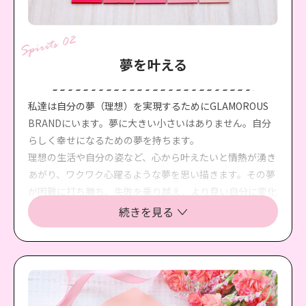
夢を叶える
私達は自分の夢（理想）を実現するためにGLAMOROUS
BRANDにいます。夢に大きい小さいはありません。自分
らしく幸せになるための夢を持ちます。
理想の生活や自分の姿など、心から叶えたいと情熱が湧き
あがり、ワクワク心躍るような夢を思い描きます。その夢
が困難に打ち勝ち、失敗を乗り越え、より良い自分に変化
するための原動力となるからです。また、私達は夢を実現
続きを見る
するための自分磨きの場がGLAMOROUS BRANDであると
も考えます。ですから、仕事を楽しみ、真剣に取り組むの
です。
私達は自分自身の無限の可能性を信じて、夢を見つけ、夢
を追いかけ、夢を叶えます。