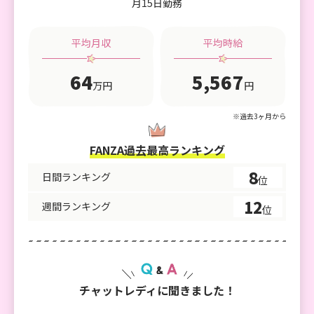
月15日勤務
のでそういった面もチャットレディをしているか
ら出来たことだなと思っています。
クチコミを書いて〜と言われたときにちょっと悪
平均月収
平均時給
いところも書いて良いよと言われたのですが 思
64
5,567
いつかないなってくらい恵まれた環境だと思って
万円
円
ます！
※過去3ヶ月から
FANZA過去最高ランキング
8
日間ランキング
位
12
週間ランキング
位
チャットレディに聞きました！