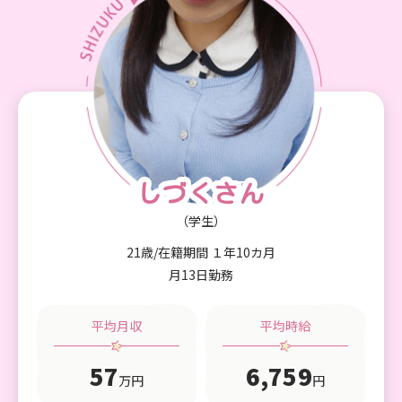
しづくさん
しづくさん
（学生）
21歳/在籍期間 １年10カ月
月13日勤務
平均月収
平均時給
57
6,759
万円
円