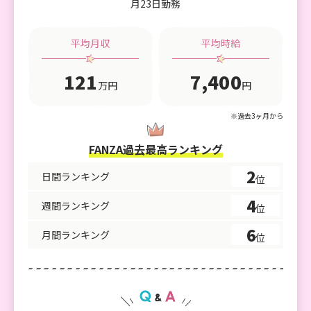
するためにどうするか」という考え方を教えても
月23日勤務
らえます。 今では毎月、 ・貯金 ・投資 ・自己投
資 を分けて管理するようになりました。 昔の私
平均月収
平均時給
は、お金が入ったらすぐ使ってしまうタイプだっ
たので、自分でも本当に変わったと思います。 あ
121
7,400
万円
円
と個人的に大きかったのは、「自分に自信がつい
たこと」です。 目標を立てて行動すること。 お客
※過去3ヶ月から
様に喜んでもらうこと。 数字を見ながら改善する
こと。 そういう経験を通して、「自分で人生を良
FANZA過去最高ランキング
くしていける」という感覚を持てるようになりま
2
した。 ここでの経験は、将来どんな道に進んでも
日間ランキング
位
活きると思っています。 GBは、“ただの稼げる場
4
週間ランキング
位
所”ではなく、“人生の勉強が場所”だと思いま
す。
6
月間ランキング
位
サポートで助かったところ
初心者の時から細かく教えて頂けたこと。困った