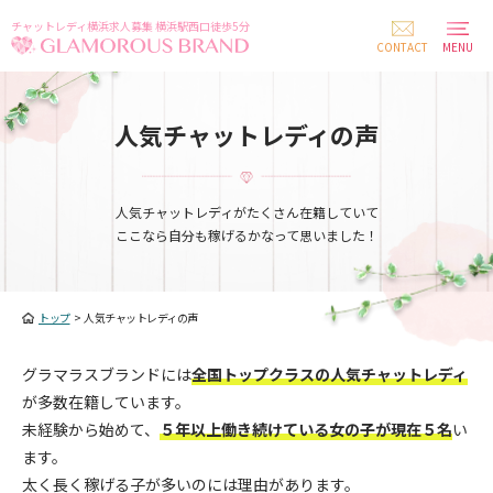
チャットレディ横浜求人募集 横浜駅西口徒歩5分
CONTACT
MENU
人気チャットレディの声
人気チャットレディがたくさん在籍していて
ここなら自分も稼げるかなって思いました！
トップ
>
人気チャットレディの声
グラマラスブランドには
全国トップクラスの人気チャットレディ
が多数在籍しています。
未経験から始めて、
５年以上働き続けている女の子が現在５名
い
ます。
太く長く稼げる子が多いのには理由があります。