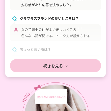
安心感があり応募を決めました。
グラマラスブランドの良いところは？
女の子同士の仲がよく楽しいところ＾＾
色んなお話が聞ける、トーク力が鍛えられる
ちょっと悪い所は？
全体的に個性が強い所、口下手な人が多い印象 で
続きを見る
も話してみると皆明るくて楽しいです
チャットレディを続けている理由
生活費を稼ぐため
①
収入
私は一人暮らしをしている現役学生ですが、毎
月OLの月収以上のお給料を頂いています。