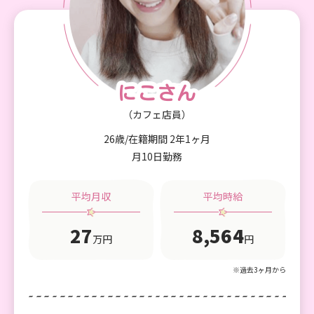
②
楽しい
お客さんとの会話が楽しい。私は寧ろ口下手な
方ですが、お客さんが面白い方ばかりでついト
ークが弾んでしまいます笑
にこさん
にこさん
（カフェ店員）
26歳/在籍期間 2年1ヶ月
月10日勤務
平均月収
平均時給
27
8,564
万円
円
※過去3ヶ月から