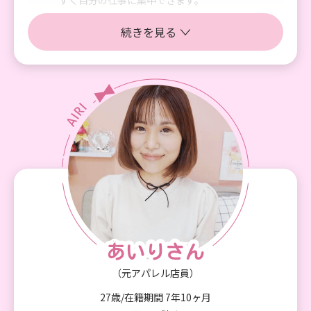
今まで経験したお仕事の中で一番長く続けられて
続きを見る
いるのも、グラマラスブランドの働きやすい環境
のおかげだと思います。
グラマラスブランド横浜で働いて良かったこと
最初は「副業として短期間で稼げたらいいな」く
らいの感覚で入りました。 でも、実際に働いてみ
ると、GBは今まで働いてきた職場とは全然違いま
した。 もちろん収入面も大きく変わりました。
学生時代には考えられないくらい収入が増えて、
初めて100万円以上の貯金ができました。 ただ、
それ以上に大きかったのは、“お金の知識”を学べ
たことです。 今まで私は、 ・税金 ・確定申告 ・
あいりさん
あいりさん
社会保険 ・資産運用 ・将来設計 みたいなこと
（元アパレル店員）
を、正直ほとんど考えたことがありませんでし
た。 でもGBでは、「今だけじゃなく将来を良く
27歳/在籍期間 7年10ヶ月