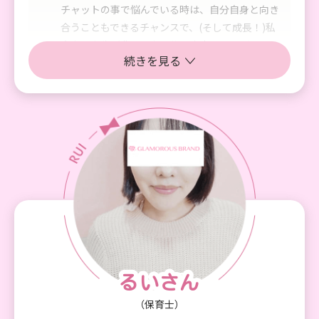
チャットの事で悩んでいる時は、自分自身と向き
合うこともできるチャンスで、(そして成長！)私
自身の人生が豊かになる為に全力でアドバイスし
続きを見る
て下さいます。そのおかげで、当初より精神力が
強くなり、日常生活も生きやすくなりました！
チャットレディを初めてよかったことは、まず収
入がアップしたことです。収入の幅が広がると親
孝行できたり、行きたい場所にいける、自己投資
ができる、貯金ができる、メリットを沢山経験で
きました。
もう一つは女性として美しくなっていけることで
す。チャットレディをはじめてから、可愛く見せ
る為に、仕草や、自分に似合うお化粧、ヘアケ
ア、姿勢等、研究し日頃から気にする様になりま
した！ズボラだった私が、周りからも可愛くなっ
たねと言われるようなりました！それで自信を持
るいさん
るいさん
てるようになって、美意識も上がる一方なので相
（保育士）
乗効果がとまりません！！