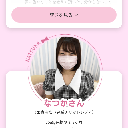
寧に色々なことを教えて頂いたり分からないこと
があればすぐに教えて頂けます！
続きを見る
そして 自分がどうなりたいかどういう風にやっ
ていきたいか自分で考えるという力がつく場所だ
なと感じています。チャットの事だけでなくそう
いったところでもアドバイスを頂けるので人とし
て成長できる場でもあると思います！
女の子同士も会えば挨拶をしたり事務所全体の雰
囲気もアットホームで安心して過ごせると思いま
す。
チャットでは色んなユーザーさんと出会えて楽し
く過ごせています。
その中でも応援してくれる方がいるので頑張ろう
と思えるしそういった方に少しでも喜んでもらえ
たら嬉しいなと思っています。 今後の目標はもっ
なつかさん
なつかさん
と色んな人に楽しんでもらえるようにする事と将
（医療事務→専業チャットレディ）
来の夢があるので貯金をする事です。
25歳/在籍期間 3ヶ月
入った当初に希望していた2倍近くは稼げている