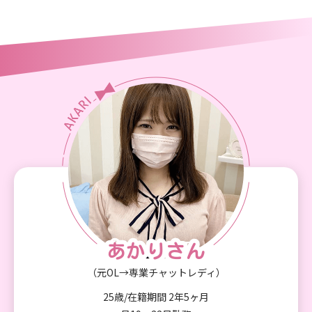
あかりさん
あかりさん
（元OL→専業チャットレディ）
25歳/在籍期間 2年5ヶ月