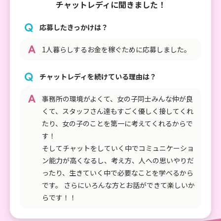
ことなどがあれば相談しやすいところです。
チャットレディに聞きました！
応募したきっかけは？
環境面で良いところ
1人暮らしするお金を稼ぐために応募しました。
お部屋が綺麗であり、衣装がたくさんあること。
ちゃんとした個室であり他の人が気にならないこ
とです。
チャットレディを続けている理由は？
事務所の環境がよくて、女の子同士みんな仲が良
くて、スタッフさん達もすごく優しく接してくれ
たり、女の子のことを第一に考えてくれるからで
す！
そしてチャットをしていく中でコミュニケーショ
ン能力が高くなるし、考え方、人への思いやりだ
ったり、生きていく中で必要なことを学べるから
です。 さらにいろんな方とお話ができて楽しいか
らです！！