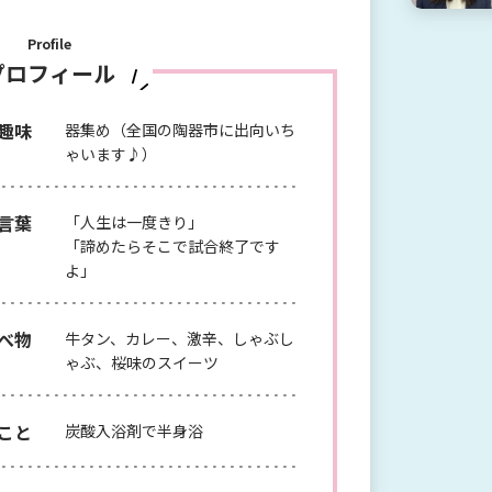
全力でサポートいたします！
Profile
プロフィール
趣味
器集め（全国の陶器市に出向いち
ゃいます♪）
言葉
「人生は一度きり」
「諦めたらそこで試合終了です
よ」
べ物
牛タン、カレー、激辛、しゃぶし
ゃぶ、桜味のスイーツ
こと
炭酸入浴剤で半身浴