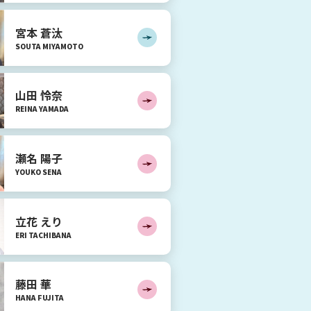
宮本 蒼汰
SOUTA
MIYAMOTO
山田 怜奈
REINA
YAMADA
瀬名 陽子
YOUKO
SENA
立花 えり
ERI
TACHIBANA
藤田 華
HANA
FUJITA