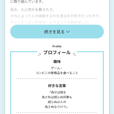
に取り組んでいます。
元々、人に何かを教えたり、
それによって人が成長するのを見るのが好きだったので、
チャットレディのサポートスタッフを始めました。
チャットレディさんが個性を活かし稼いでいけるよう、
続きを見る
全力でサポートしています！
また、チャットを楽しみつつお仕事できるように1人1人の
Profile
対応からお店の環境づくりも行っています。
プロフィール
1人でも多くの人に、より大きな結果を出してもらえるよ
趣味
うに頑張ります！
ゲーム・
お会いできる日を楽しみにしています！
コンビニの新商品を食べること
好きな言葉
「為せば成る
為さねば成らぬ何事も
成らぬは人の
為さぬなりけり」