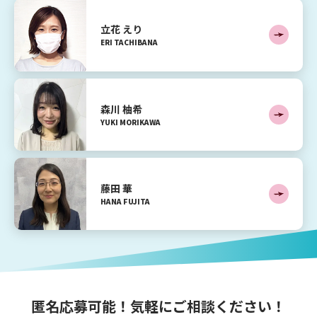
立花 えり
ERI
TACHIBANA
森川 柚希
YUKI
MORIKAWA
藤田 華
HANA
FUJITA
匿名応募可能！気軽にご相談ください！