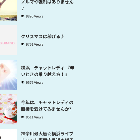
ノルマや強制はありません
♪
9895 Views
クリスマスは稼げる♪
9761 Views
横浜 チャットレディ 『辛
いときの乗り越え方！』
9576 Views
今年は、チャットレディの
面接を受けてみませんか?
9511 Views
神奈川最大級☆横浜ライブ