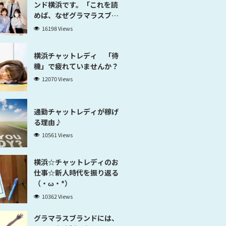
ンド横浜です。「これを読
めば、なぜグラマラスブラ
ンド横浜だと稼げるのかが
16198 Views
分かります」
横浜チャットレディ 「待
機」で疲れていませんか？
12070 Views
通勤チャットレディが稼げ
る理由♪
10561 Views
横浜☆チャットレディのお
仕事☆新人時代を振り返る
（・ω・*）
10362 Views
グラマラスブランドには、