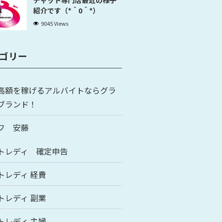
チャット専門店最近の様子
紹介です（*＾0＾*）
9045 Views
ゴリー
高額を稼げるアルバイトならグラ
ブランド！
フ 安藤
トレディ 確定申告
トレディ 経費
トレディ 副業
トレディ 主婦