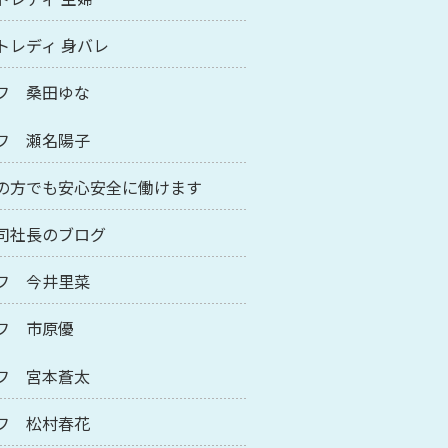
トレディ 身バレ
フ 桑田ゆな
フ 瀬名陽子
の方でも安心安全に働けます
司社長のブログ
フ 今井里菜
フ 市原優
フ 宮本蒼太
フ 松村春花