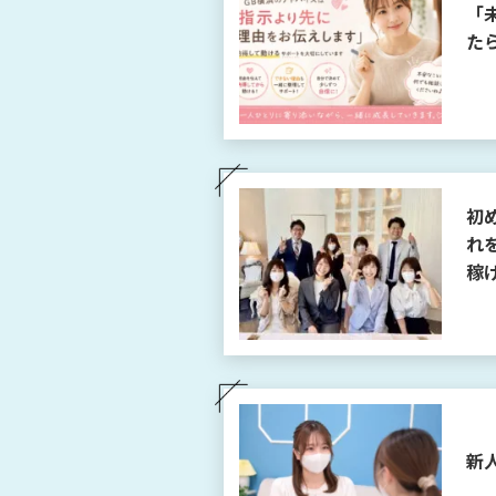
「
た
初
れ
稼
新