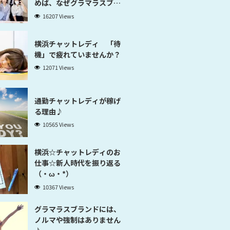
めば、なぜグラマラスブラ
ンド横浜だと稼げるのかが
16207 Views
分かります」
横浜チャットレディ 「待
機」で疲れていませんか？
12071 Views
通勤チャットレディが稼げ
る理由♪
10565 Views
横浜☆チャットレディのお
仕事☆新人時代を振り返る
（・ω・*）
10367 Views
グラマラスブランドには、
ノルマや強制はありません