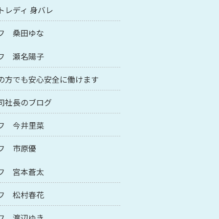
トレディ 身バレ
フ 桑田ゆな
フ 瀬名陽子
の方でも安心安全に働けます
司社長のブログ
フ 今井里菜
フ 市原優
フ 宮本蒼太
フ 松村春花
フ 渡辺ゆき