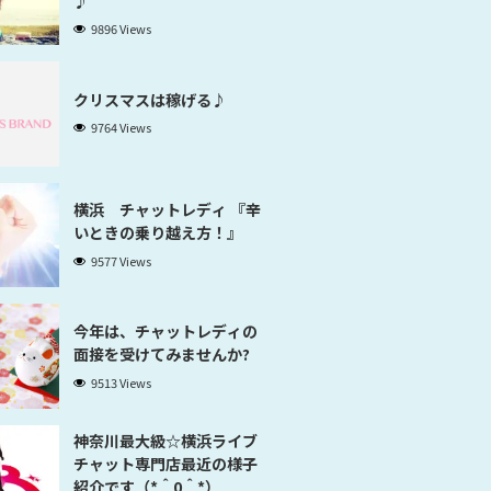
♪
9896 Views
クリスマスは稼げる♪
9764 Views
横浜 チャットレディ 『辛
いときの乗り越え方！』
9577 Views
今年は、チャットレディの
面接を受けてみませんか?
9513 Views
神奈川最大級☆横浜ライブ
チャット専門店最近の様子
紹介です（*＾0＾*）