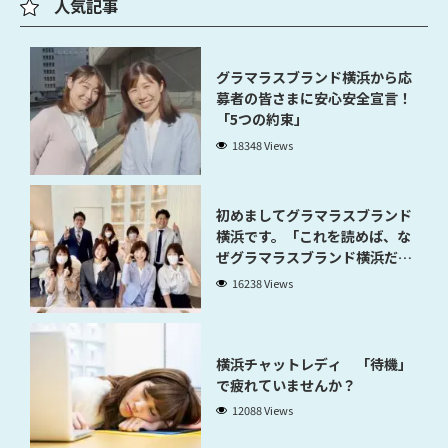
人気記事
グラマラスブランド横浜から応
募者の皆さまに安心安全宣言！
「5つの約束」
18348 Views
初めましてグラマラスブランド
横浜です。「これを読めば、な
ぜグラマラスブランド横浜だと
稼げるのかが分かります」
16238 Views
横浜チャットレディ 「待機」
で疲れていませんか？
12088 Views