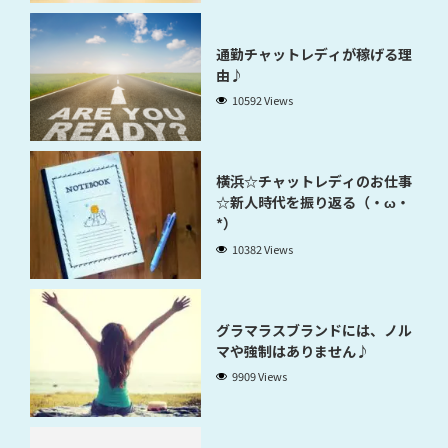
通勤チャットレディが稼げる理
由♪
10592 Views
横浜☆チャットレディのお仕事
☆新人時代を振り返る（・ω・
*）
10382 Views
グラマラスブランドには、ノル
マや強制はありません♪
9909 Views