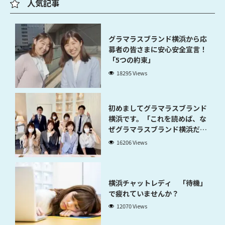
人気記事
グラマラスブランド横浜から応
募者の皆さまに安心安全宣言！
「5つの約束」
18295 Views
初めましてグラマラスブランド
横浜です。「これを読めば、な
ぜグラマラスブランド横浜だと
稼げるのかが分かります」
16206 Views
横浜チャットレディ 「待機」
で疲れていませんか？
12070 Views