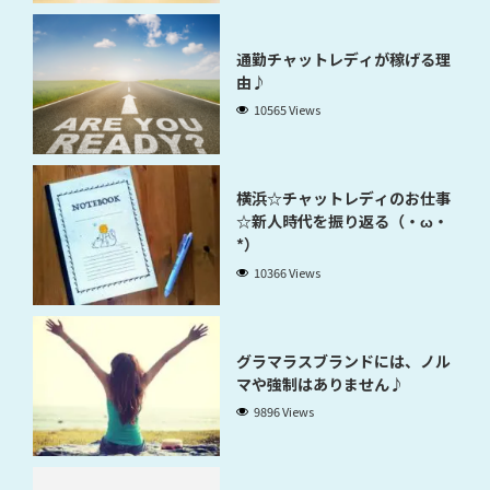
通勤チャットレディが稼げる理
由♪
10565 Views
横浜☆チャットレディのお仕事
☆新人時代を振り返る（・ω・
*）
10366 Views
グラマラスブランドには、ノル
マや強制はありません♪
9896 Views