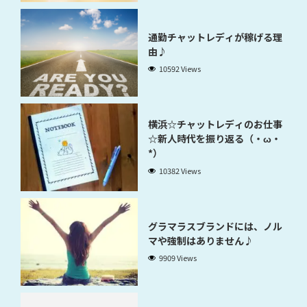
通勤チャットレディが稼げる理
由♪
10592 Views
横浜☆チャットレディのお仕事
☆新人時代を振り返る（・ω・
*）
10382 Views
グラマラスブランドには、ノル
マや強制はありません♪
9909 Views