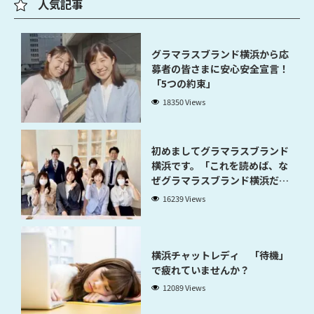
人気記事
グラマラスブランド横浜から応
募者の皆さまに安心安全宣言！
「5つの約束」
18350 Views
初めましてグラマラスブランド
横浜です。「これを読めば、な
ぜグラマラスブランド横浜だと
稼げるのかが分かります」
16239 Views
横浜チャットレディ 「待機」
で疲れていませんか？
12089 Views