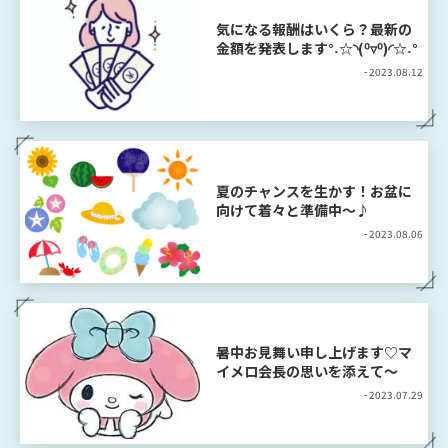
気になる報酬はいくら？最新の
金額を発表します°˖☆◝(⁰▿⁰)◜☆˖°
- 2023.08.12
夏のチャンスを生かす！お盆に
向けて着々と準備中～♪
- 2023.08.06
暑中お見舞い申し上げます♡マ
イメロ会長の思いを添えて～
- 2023.07.29