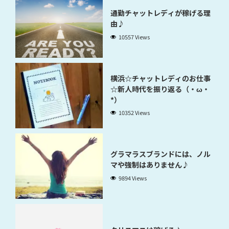
通勤チャットレディが稼げる理
由♪
10557 Views
横浜☆チャットレディのお仕事
☆新人時代を振り返る（・ω・
*）
10352 Views
グラマラスブランドには、ノル
マや強制はありません♪
9894 Views