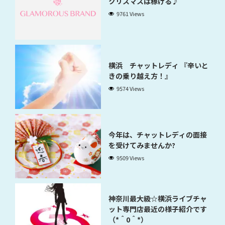
クリスマスは稼げる♪
9761 Views
横浜 チャットレディ 『辛いと
きの乗り越え方！』
9574 Views
今年は、チャットレディの面接
を受けてみませんか?
9509 Views
神奈川最大級☆横浜ライブチャ
ット専門店最近の様子紹介です
（*＾0＾*）