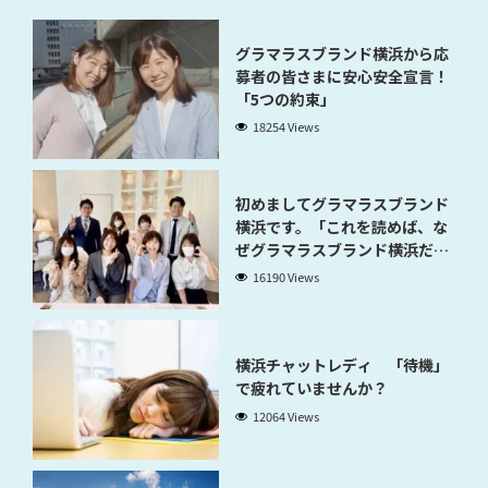
グラマラスブランド横浜から応
募者の皆さまに安心安全宣言！
「5つの約束」
18254 Views
初めましてグラマラスブランド
横浜です。「これを読めば、な
ぜグラマラスブランド横浜だと
稼げるのかが分かります」
16190 Views
横浜チャットレディ 「待機」
で疲れていませんか？
12064 Views