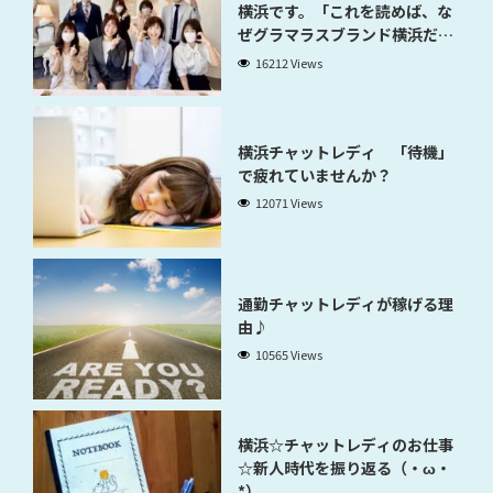
横浜です。「これを読めば、な
ぜグラマラスブランド横浜だと
稼げるのかが分かります」
16212 Views
横浜チャットレディ 「待機」
で疲れていませんか？
12071 Views
通勤チャットレディが稼げる理
由♪
10565 Views
横浜☆チャットレディのお仕事
☆新人時代を振り返る（・ω・
*）