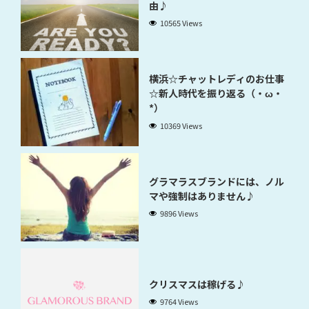
由♪
10565 Views
横浜☆チャットレディのお仕事
☆新人時代を振り返る（・ω・
*）
10369 Views
グラマラスブランドには、ノル
マや強制はありません♪
9896 Views
クリスマスは稼げる♪
9764 Views