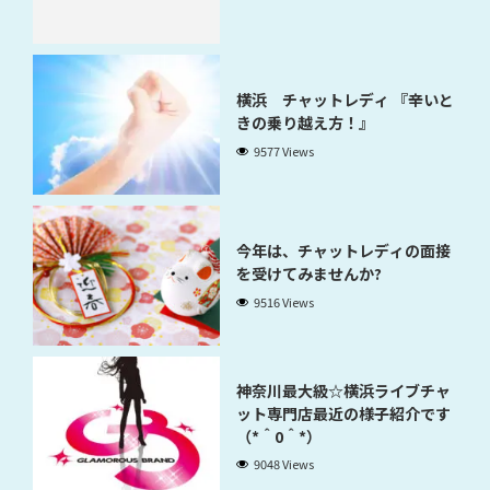
横浜 チャットレディ 『辛いと
きの乗り越え方！』
9577 Views
今年は、チャットレディの面接
を受けてみませんか?
9516 Views
神奈川最大級☆横浜ライブチャ
ット専門店最近の様子紹介です
（*＾0＾*）
9048 Views