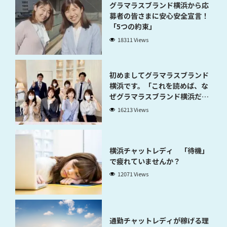
グラマラスブランド横浜から応
募者の皆さまに安心安全宣言！
「5つの約束」
18311 Views
初めましてグラマラスブランド
横浜です。「これを読めば、な
ぜグラマラスブランド横浜だと
稼げるのかが分かります」
16213 Views
横浜チャットレディ 「待機」
で疲れていませんか？
12071 Views
通勤チャットレディが稼げる理