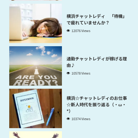
横浜チャットレディ 「待機」
で疲れていませんか？
12076 Views
通勤チャットレディが稼げる理
由♪
10578 Views
横浜☆チャットレディのお仕事
☆新人時代を振り返る（・ω・
*）
10374 Views