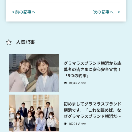
< 前の記事へ
次の記事へ >
人気記事
グラマラスブランド横浜から応
募者の皆さまに安心安全宣言！
「5つの約束」
18342 Views
初めましてグラマラスブランド
横浜です。「これを読めば、な
ぜグラマラスブランド横浜だと
稼げるのかが分かります」
16221 Views