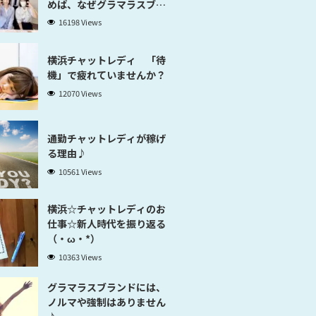
めば、なぜグラマラスブラ
ンド横浜だと稼げるのかが
16198 Views
分かります」
横浜チャットレディ 「待
機」で疲れていませんか？
12070 Views
通勤チャットレディが稼げ
る理由♪
10561 Views
横浜☆チャットレディのお
仕事☆新人時代を振り返る
（・ω・*）
10363 Views
グラマラスブランドには、
ノルマや強制はありません