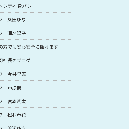
トレディ 身バレ
フ 桑田ゆな
フ 瀬名陽子
の方でも安心安全に働けます
司社長のブログ
フ 今井里菜
フ 市原優
フ 宮本蒼太
フ 松村春花
フ 渡辺ゆき