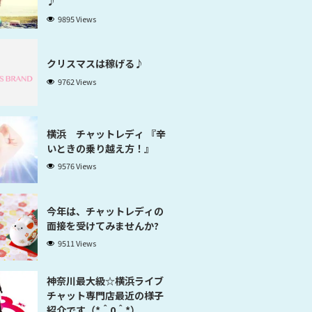
♪
9895 Views
クリスマスは稼げる♪
9762 Views
横浜 チャットレディ 『辛
いときの乗り越え方！』
9576 Views
今年は、チャットレディの
面接を受けてみませんか?
9511 Views
神奈川最大級☆横浜ライブ
チャット専門店最近の様子
紹介です（*＾0＾*）