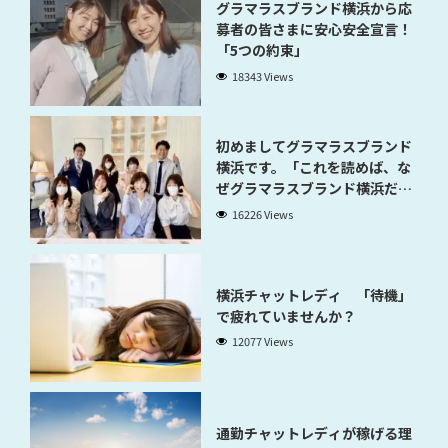
グラマラスブランド横浜から応
募者の皆さまに安心安全宣言！
「5つの約束」
18343 Views
初めましてグラマラスブランド
横浜です。「これを読めば、な
ぜグラマラスブランド横浜だと
稼げるのかが分かります」
16226 Views
横浜チャットレディ 「待機」
で疲れていませんか？
12077 Views
通勤チャットレディが稼げる理