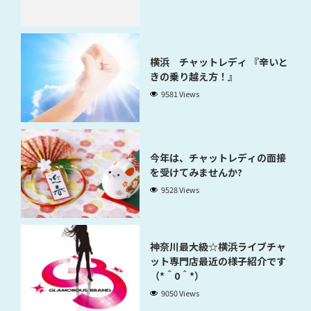
横浜 チャットレディ 『辛いと
きの乗り越え方！』
9581 Views
今年は、チャットレディの面接
を受けてみませんか?
9528 Views
神奈川最大級☆横浜ライブチャ
ット専門店最近の様子紹介です
（*＾0＾*）
9050 Views