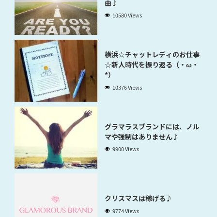
由♪
10580 Views
横浜☆チャットレディのお仕事
☆新人時代を振り返る（・ω・
*）
10376 Views
グラマラスブランドには、ノル
マや強制はありません♪
9900 Views
クリスマスは稼げる♪
9774 Views