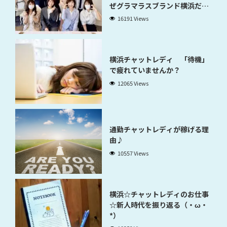
ぜグラマラスブランド横浜だと
稼げるのかが分かります」
16191 Views
横浜チャットレディ 「待機」
で疲れていませんか？
12065 Views
通勤チャットレディが稼げる理
由♪
10557 Views
横浜☆チャットレディのお仕事
☆新人時代を振り返る（・ω・
*）