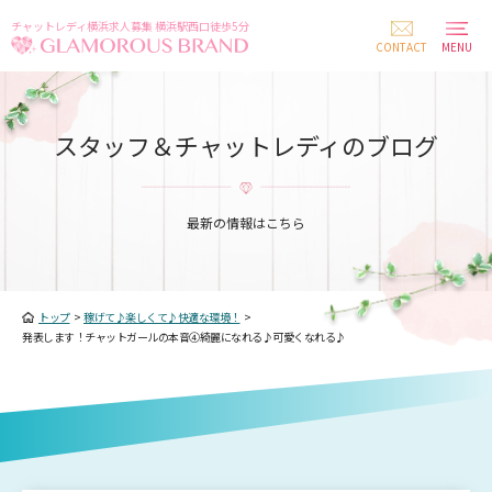
チャットレディ横浜求人募集 横浜駅西口徒歩5分
CONTACT
MENU
スタッフ＆チャットレディのブログ
最新の情報はこちら
トップ
>
稼げて♪楽しくて♪快適な環境！
>
発表します！チャットガールの本音④綺麗になれる♪可愛くなれる♪