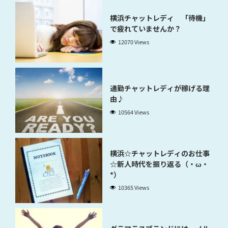
横浜チャットレディ 「待機」
で疲れていませんか？
12070 Views
通勤チャットレディが稼げる理
由♪
10564 Views
横浜☆チャットレディのお仕事
☆新人時代を振り返る（・ω・
*）
10365 Views