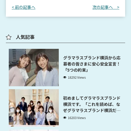
< 前の記事へ
次の記事へ >
人気記事
グラマラスブランド横浜から応
募者の皆さまに安心安全宣言！
「5つの約束」
18292 Views
初めましてグラマラスブランド
横浜です。「これを読めば、な
ぜグラマラスブランド横浜だと
稼げるのかが分かります」
16203 Views