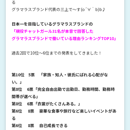
る
グラマラスブランド代表の三上で～す(o´∀｀b)b♪
日本一を目指しているグラマラスブランドの
「現役チャットガール31名が本音で回答した
グラマラスブランドで働いている理由ランキングTOP10」
過去2回で10位～6位までの発表をしてきました！
第10位 5票 「家族・知人・彼氏にばれる心配がな
い。」
第8位 6票「完全自由出勤で出勤日、勤務時間、勤務時
間帯が選べる」
第8位 6票「衣裳がたくさんある。」
第6位 8票 豪華な食事や旅行など楽しいイベントがあ
る
第6位 8票 自己成長できる