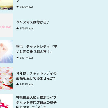
♪
9896 Views
クリスマスは稼げる♪
9764 Views
横浜 チャットレディ 『辛
いときの乗り越え方！』
9577 Views
今年は、チャットレディの
面接を受けてみませんか?
9515 Views
神奈川最大級☆横浜ライブ
チャット専門店最近の様子
紹介です（*＾0＾*）