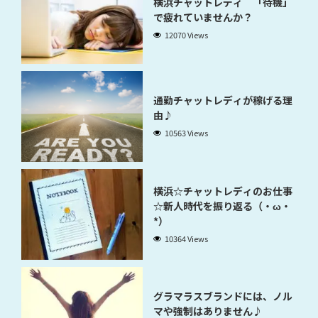
横浜チャットレディ 「待機」
で疲れていませんか？
12070 Views
通勤チャットレディが稼げる理
由♪
10563 Views
横浜☆チャットレディのお仕事
☆新人時代を振り返る（・ω・
*）
10364 Views
グラマラスブランドには、ノル
マや強制はありません♪