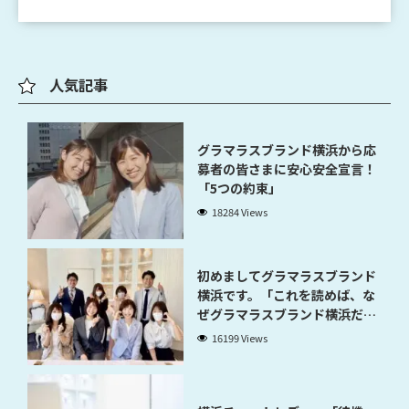
人気記事
グラマラスブランド横浜から応
募者の皆さまに安心安全宣言！
「5つの約束」
18284 Views
初めましてグラマラスブランド
横浜です。「これを読めば、な
ぜグラマラスブランド横浜だと
稼げるのかが分かります」
16199 Views