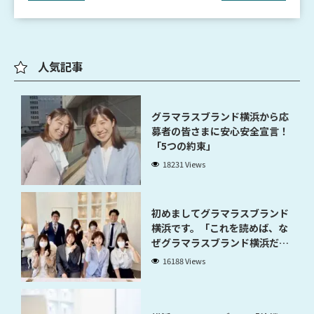
人気記事
グラマラスブランド横浜から応
募者の皆さまに安心安全宣言！
「5つの約束」
18231 Views
初めましてグラマラスブランド
横浜です。「これを読めば、な
ぜグラマラスブランド横浜だと
稼げるのかが分かります」
16188 Views