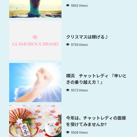
9892 Views
クリスマスは稼げる♪
9759 Views
横浜 チャットレディ 『辛いと
きの乗り越え方！』
9573 Views
今年は、チャットレディの面接
を受けてみませんか?
9508 Views