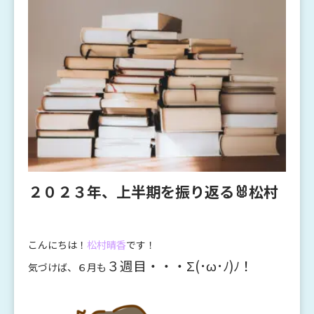
２０２３年、上半期を振り返る🐰松村
こんにちは！
松村晴香
です！
３週目・・・Σ(･ω･ﾉ)ﾉ！
気づけば、６月も