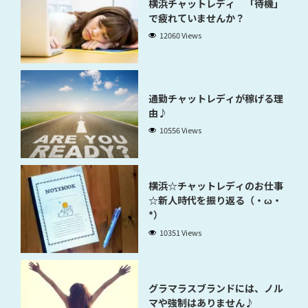
横浜チャットレディ 「待機」
で疲れていませんか？
12060 Views
通勤チャットレディが稼げる理
由♪
10556 Views
横浜☆チャットレディのお仕事
☆新人時代を振り返る（・ω・
*）
10351 Views
グラマラスブランドには、ノル
マや強制はありません♪