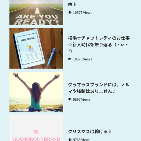
由♪
10577 Views
横浜☆チャットレディのお仕事
☆新人時代を振り返る（・ω・
*）
10370 Views
グラマラスブランドには、ノル
マや強制はありません♪
9897 Views
クリスマスは稼げる♪
9766 Views