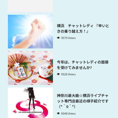
横浜 チャットレディ 『辛いと
きの乗り越え方！』
9579 Views
今年は、チャットレディの面接
を受けてみませんか?
9526 Views
神奈川最大級☆横浜ライブチャ
ット専門店最近の様子紹介です
（*＾0＾*）
9048 Views