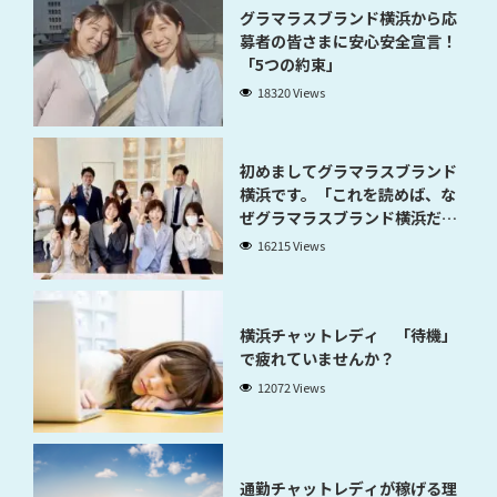
グラマラスブランド横浜から応
募者の皆さまに安心安全宣言！
「5つの約束」
18320 Views
初めましてグラマラスブランド
横浜です。「これを読めば、な
ぜグラマラスブランド横浜だと
稼げるのかが分かります」
16215 Views
横浜チャットレディ 「待機」
で疲れていませんか？
12072 Views
通勤チャットレディが稼げる理