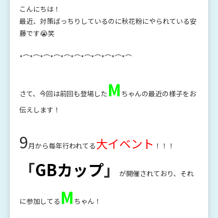
こんにちは！
最近、対策ばっちりしているのに秋花粉にやられている安
藤です😭笑
*⌒*⌒*⌒*⌒*⌒*⌒*⌒*⌒*⌒*⌒*⌒
M
さて、今回は前回も登場した
ちゃんの最近の様子をお
伝えします！
9
大イベント
月から毎年行われてる
！！！
「
GBカップ
」
が開催されており、それ
M
に参加してる
ちゃん！