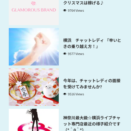
クリスマスは稼げる♪
9764 Views
横浜 チャットレディ 『辛いと
きの乗り越え方！』
9577 Views
今年は、チャットレディの面接
を受けてみませんか?
9516 Views
神奈川最大級☆横浜ライブチャ
ット専門店最近の様子紹介です
（*＾0＾*）