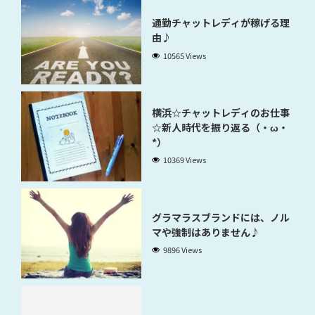
通勤チャットレディが稼げる理
由♪
10565 Views
横浜☆チャットレディのお仕事
☆新人時代を振り返る（・ω・
*）
10369 Views
グラマラスブランドには、ノル
マや強制はありません♪
9896 Views