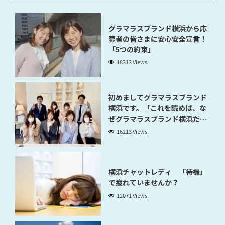
グラマラスブランド横浜から応
募者の皆さまに安心安全宣言！
「5つの約束」
18313 Views
初めましてグラマラスブランド
横浜です。「これを読めば、な
ぜグラマラスブランド横浜だと
稼げるのかが分かります」
16213 Views
横浜チャットレディ 「待機」
で疲れていませんか？
12071 Views