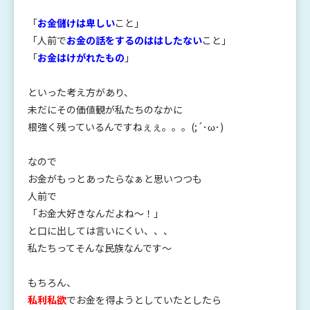
「
お金儲けは卑しい
こと」
「人前で
お金の話をするのははしたない
こと」
「
お金はけがれたもの
」
といった考え方があり、
未だにその価値観が私たちのなかに
根強く残っているんですねぇぇ。。。(;´･ω･)
なので
お金がもっとあったらなぁと思いつつも
人前で
「お金大好きなんだよね～！」
と口に出しては言いにくい、、、
私たちってそんな民族なんです～
もちろん、
私利私欲
でお金を得ようとしていたとしたら