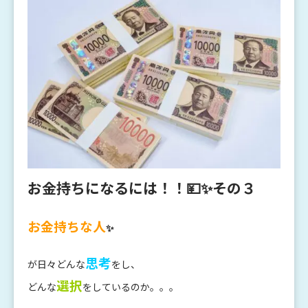
お金持ちになるには！！💴✨その３
お金持ちな人
✨
思考
が日々どんな
をし、
選択
どんな
をしているのか。。。