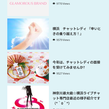
9770 Views
横浜 チャットレディ 『辛いと
きの乗り越え方！』
9579 Views
今年は、チャットレディの面接
を受けてみませんか?
9527 Views
神奈川最大級☆横浜ライブチャ
ット専門店最近の様子紹介です
（*＾0＾*）