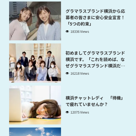
グラマラスブランド横浜から応
募者の皆さまに安心安全宣言！
「5つの約束」
18336 Views
初めましてグラマラスブランド
横浜です。「これを読めば、な
ぜグラマラスブランド横浜だと
稼げるのかが分かります」
16218 Views
横浜チャットレディ 「待機」
で疲れていませんか？
12075 Views