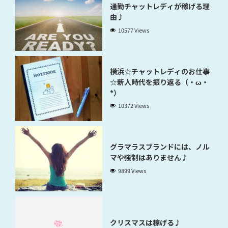
通勤チャットレディが稼げる理
由♪
10577 Views
横浜☆チャットレディのお仕事
☆新人時代を振り返る（・ω・
*）
10372 Views
グラマラスブランドには、ノル
マや強制はありません♪
9899 Views
クリスマスは稼げる♪