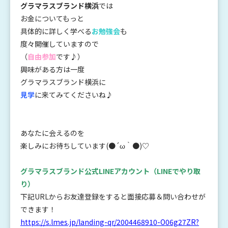
グラマラスブランド横浜
では
お金についてもっと
具体的に詳しく学べる
お勉強会
も
度々開催していますので
（
自由参加
です♪）
興味がある方は一度
グラマラスブランド横浜に
見学
に来てみてくださいね♪
あなたに会えるのを
楽しみにお待ちしています(●´ω｀●)♡
グラマラスブランド公式LINEアカウント
（LINEでやり取
り）
下記URLからお友達登録をすると面接応募＆問い合わせが
できます！
https://s.lmes.jp/landing-qr/2004468910-O06g27ZR?