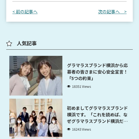
< 前の記事へ
次の記事へ >
人気記事
グラマラスブランド横浜から応
募者の皆さまに安心安全宣言！
「5つの約束」
18351 Views
初めましてグラマラスブランド
横浜です。「これを読めば、な
ぜグラマラスブランド横浜だと
稼げるのかが分かります」
16243 Views