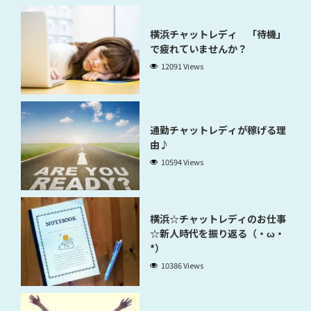
横浜チャットレディ 「待機」
で疲れていませんか？
12091 Views
通勤チャットレディが稼げる理
由♪
10594 Views
横浜☆チャットレディのお仕事
☆新人時代を振り返る（・ω・
*）
10386 Views