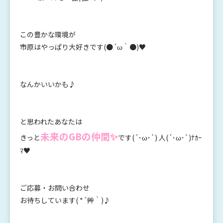
この豊かな環境が
市原はやっぱり大好きです(●´ω｀●)♥
なんかいいかも♪
と思われたあなたは
未来のGBの仲間✨
きっと
です(´･ω･`) 人(´･ω･`)ﾅｶｰ
ﾏ♥
ご応募・お問い合わせ
お待ちしています( *´艸｀)♪