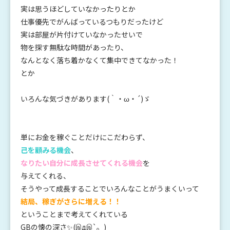
実は思うほどしていなかったりとか
仕事優先でがんばっているつもりだったけど
実は部屋が片付けていなかったせいで
物を探す無駄な時間があったり、
なんとなく落ち着かなくて集中できてなかった！
とか
いろんな気づきがあります(｀・ω・´)ゞ
単にお金を稼ぐことだけにこだわらず、
己を顧みる機会
、
なりたい自分に成長させてくれる機会
を
与えてくれる、
そうやって成長することでいろんなことがうまくいって
結局、稼ぎがさらに増える！！
ということまで考えてくれている
GBの懐の深さ✨
(
இ
д
இ
`
。
)