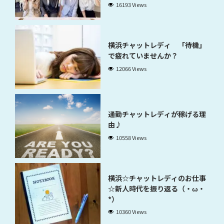
稼げるのかが分かります」
16193 Views
横浜チャットレディ 「待機」
で疲れていませんか？
12066 Views
通勤チャットレディが稼げる理
由♪
10558 Views
横浜☆チャットレディのお仕事
☆新人時代を振り返る（・ω・
*）
10360 Views