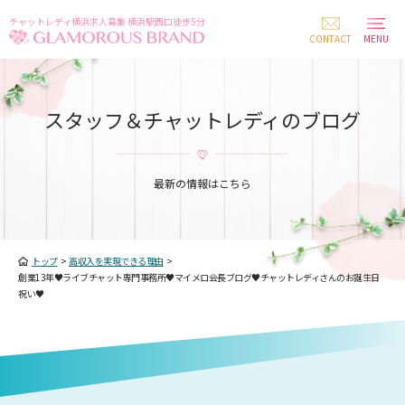
チャットレディ横浜求人募集 横浜駅西口徒歩5分
CONTACT
MENU
スタッフ＆チャットレディのブログ
最新の情報はこちら
トップ
>
高収入を実現できる理由
>
創業13年♥ライブチャット専門事務所♥マイメロ会長ブログ♥チャットレディさんのお誕生日
祝い♥