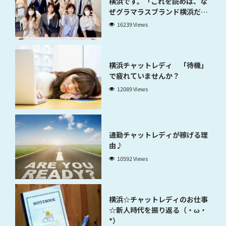
横浜です。「これを読めば、な
ぜグラマラスブランド横浜だと
稼げるのかが分かります」
16239 Views
横浜チャットレディ 「待機」
で疲れていませんか？
12089 Views
通勤チャットレディが稼げる理
由♪
10592 Views
横浜☆チャットレディのお仕事
☆新人時代を振り返る（・ω・
*）