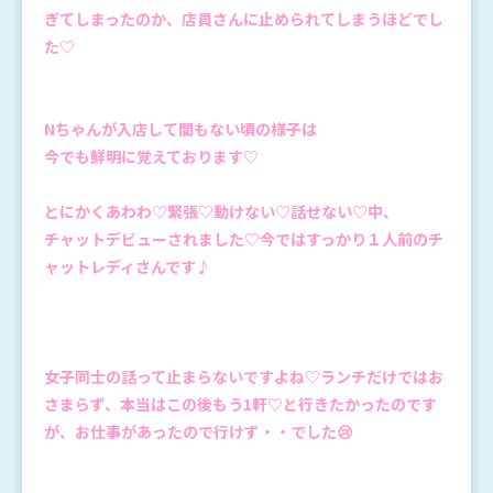
ぎてしまったのか、店員さんに止められてしまうほどでし
た♡
Nちゃんが入店して間もない頃の様子は
今でも鮮明に覚えております♡
とにかくあわわ♡緊張♡動けない♡話せない♡中、
チャットデビューされました♡今ではすっかり１人前のチ
ャットレディさんです♪
女子同士の話って止まらないですよね♡ランチだけではお
さまらず、本当はこの後もう1軒♡と行きたかったのです
が、お仕事があったので行けず・・でした😢