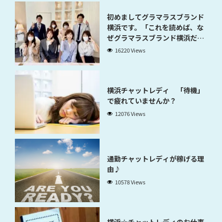
初めましてグラマラスブランド
横浜です。「これを読めば、な
ぜグラマラスブランド横浜だと
稼げるのかが分かります」
16220 Views
横浜チャットレディ 「待機」
で疲れていませんか？
12076 Views
通勤チャットレディが稼げる理
由♪
10578 Views
横浜☆チャットレディのお仕事