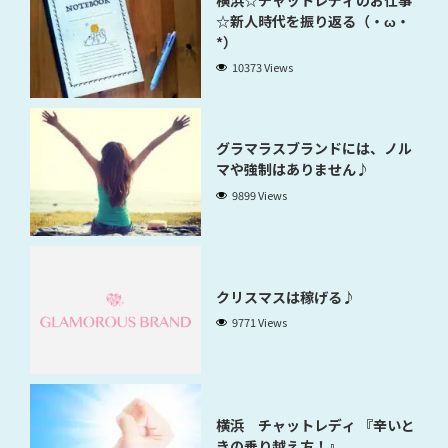
☆新人時代を振り返る（・ω・
*）
10373 Views
グラマラスブランドには、ノル
マや強制はありません♪
9899 Views
クリスマスは稼げる♪
9771 Views
横浜 チャットレディ 『辛いと
きの乗り越え方！』