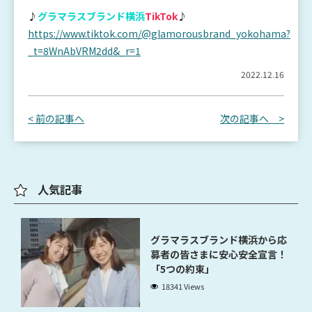
♪
グラマラスブランド横浜
TikTok
♪
https://www.tiktok.com/@glamorousbrand_yokohama?
_t=8WnAbVRM2dd&_r=1
2022.12.16
< 前の記事へ
次の記事へ >
人気記事
グラマラスブランド横浜から応
募者の皆さまに安心安全宣言！
「5つの約束」
18341 Views