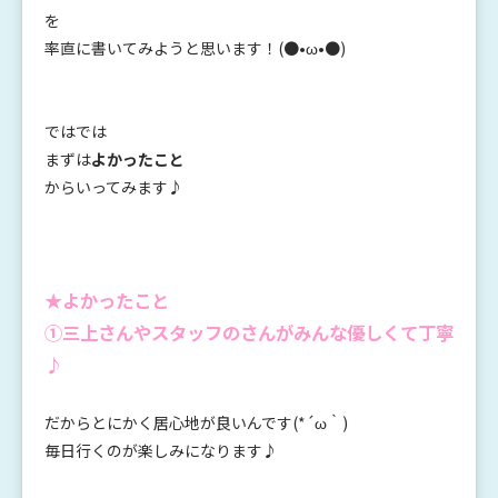
を
率直に書いてみようと思います！(●•ω•●)
ではでは
まずは
よかったこと
からいってみます♪
★よかったこと
①三上さんやスタッフのさんがみんな優しくて丁寧
♪
だからとにかく居心地が良いんです(*´ω｀)
毎日行くのが楽しみになります♪