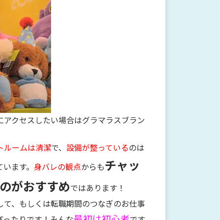
にアクセスしたい場合はグラマラスブラン
トルームは清潔
で、
設備が整っている
のは
チャッ
ています。
身バレの観点
からも
のがおすすめ
ではあります！
して、もしくは転職期間のつなぎのお仕事
最初は初心者
ぴったりです！みんな
です