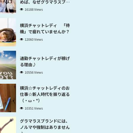
めば、なぜグラマラスブラ
ンド横浜だと稼げるのかが
16188 Views
分かります」
横浜チャットレディ 「待
機」で疲れていませんか？
12060 Views
通勤チャットレディが稼げ
る理由♪
10556 Views
横浜☆チャットレディのお
仕事☆新人時代を振り返る
（・ω・*）
10351 Views
グラマラスブランドには、
ノルマや強制はありません