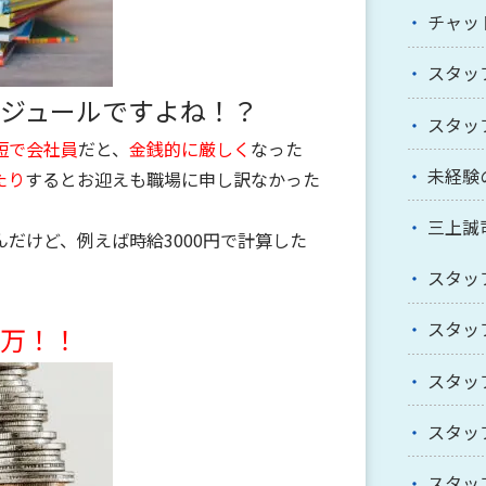
チャッ
スタッ
ジュールですよね！？
スタッ
短で会社員
だと、
金銭的に厳しく
なった
未経験
たり
するとお迎えも職場に申し訳なかった
三上誠
だけど、例えば時給3000円で計算した
スタッ
スタッ
00万！！
スタッ
スタッ
スタッ