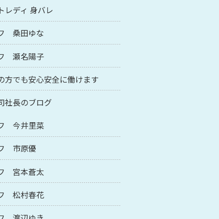
トレディ 身バレ
フ 桑田ゆな
フ 瀬名陽子
の方でも安心安全に働けます
司社長のブログ
フ 今井里菜
フ 市原優
フ 宮本蒼太
フ 松村春花
フ 渡辺ゆき