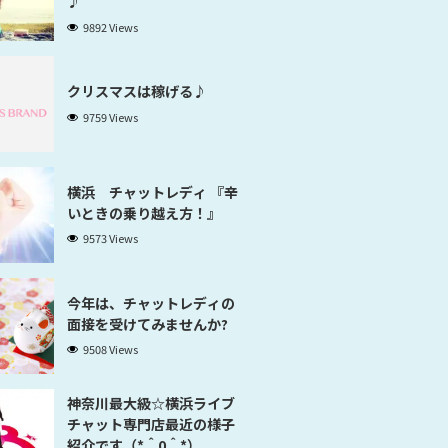
♪
9892 Views
クリスマスは稼げる♪
9759 Views
横浜 チャットレディ 『辛
いときの乗り越え方！』
9573 Views
今年は、チャットレディの
面接を受けてみませんか?
9508 Views
神奈川最大級☆横浜ライブ
チャット専門店最近の様子
紹介です（*＾0＾*）