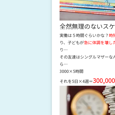
全然無理のないスケ
実働は５時間ぐらいかな？
時
り、子どもが
急に体調を壊し
り…
その友達はシングルマザーなん
ら…
3000×5時間
300,0
それを5日×4週＝