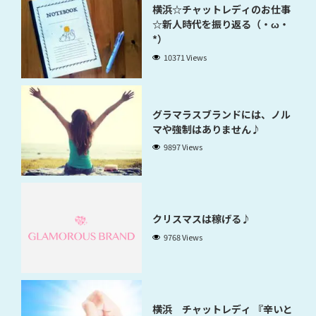
横浜☆チャットレディのお仕事
☆新人時代を振り返る（・ω・
*）
10371 Views
グラマラスブランドには、ノル
マや強制はありません♪
9897 Views
クリスマスは稼げる♪
9768 Views
横浜 チャットレディ 『辛いと