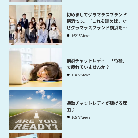
初めましてグラマラスブランド
横浜です。「これを読めば、な
ぜグラマラスブランド横浜だと
稼げるのかが分かります」
16215 Views
横浜チャットレディ 「待機」
で疲れていませんか？
12072 Views
通勤チャットレディが稼げる理
由♪
10577 Views