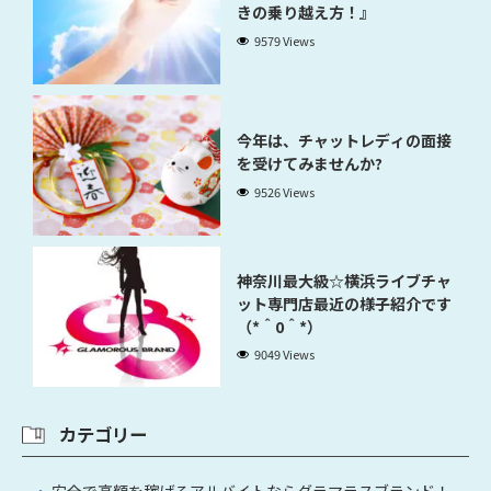
きの乗り越え方！』
9579 Views
今年は、チャットレディの面接
を受けてみませんか?
9526 Views
神奈川最大級☆横浜ライブチャ
ット専門店最近の様子紹介です
（*＾0＾*）
9049 Views
カテゴリー
安全で高額を稼げるアルバイトならグラマラスブランド！