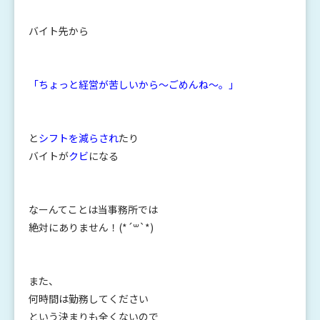
バイト先から
「ちょっと経営が苦しいから〜ごめんね～。」
と
シフトを減らされ
たり
バイトが
クビ
になる
なーんてことは当事務所では
絶対にありません！(*´꒳`*)
また、
何時間は勤務してください
という決まりも全くないので