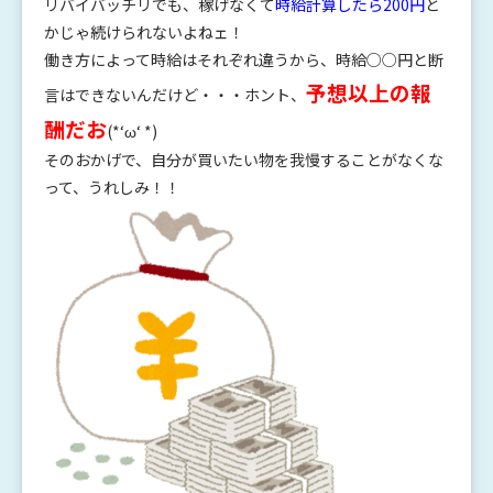
リバイバッチリでも、稼げなくて
時給計算したら200円
と
かじゃ続けられないよねェ！
働き方によって時給はそれぞれ違うから、時給○○円と断
予想以上の報
言はできないんだけど・・・ホント、
酬だお
(*‘ω‘ *)
そのおかげで、自分が買いたい物を我慢することがなくな
って、うれしみ！！