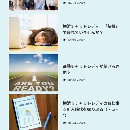
稼げるのかが分かります」
16223 Views
横浜チャットレディ 「待機」
で疲れていませんか？
12076 Views
通勤チャットレディが稼げる理
由♪
10578 Views
横浜☆チャットレディのお仕事
☆新人時代を振り返る（・ω・
*）
10374 Views