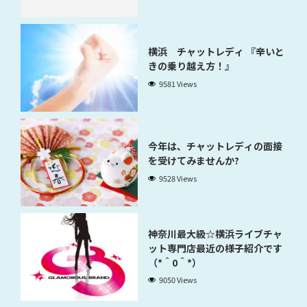
横浜 チャットレディ 『辛いと
きの乗り越え方！』
9581 Views
今年は、チャットレディの面接
を受けてみませんか?
9528 Views
神奈川最大級☆横浜ライブチャ
ット専門店最近の様子紹介です
（*＾0＾*）
9050 Views