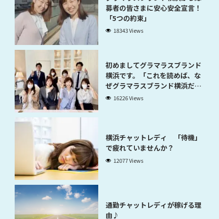
募者の皆さまに安心安全宣言！
「5つの約束」
18343 Views
初めましてグラマラスブランド
横浜です。「これを読めば、な
ぜグラマラスブランド横浜だと
稼げるのかが分かります」
16226 Views
横浜チャットレディ 「待機」
で疲れていませんか？
12077 Views
通勤チャットレディが稼げる理
由♪