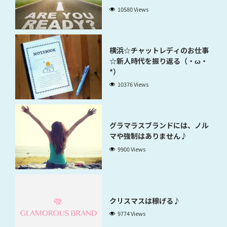
10580 Views
横浜☆チャットレディのお仕事
☆新人時代を振り返る（・ω・
*）
10376 Views
グラマラスブランドには、ノル
マや強制はありません♪
9900 Views
クリスマスは稼げる♪
9774 Views