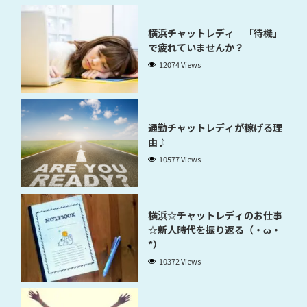
横浜チャットレディ 「待機」
で疲れていませんか？
12074 Views
通勤チャットレディが稼げる理
由♪
10577 Views
横浜☆チャットレディのお仕事
☆新人時代を振り返る（・ω・
*）
10372 Views