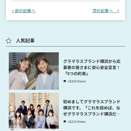
< 前の記事へ
次の記事へ >
人気記事
グラマラスブランド横浜から応
募者の皆さまに安心安全宣言！
「5つの約束」
18329 Views
初めましてグラマラスブランド
横浜です。「これを読めば、な
ぜグラマラスブランド横浜だと
稼げるのかが分かります」
16215 Views