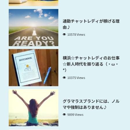
通勤チャットレディが稼げる理
由♪
10578 Views
横浜☆チャットレディのお仕事
☆新人時代を振り返る（・ω・
*）
10375 Views
グラマラスブランドには、ノル
マや強制はありません♪
9899 Views