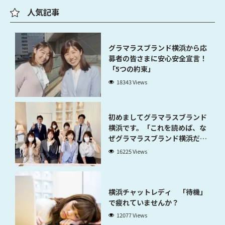
人気記事
グラマラスブランド横浜から応
募者の皆さまに安心安全宣言！
「5つの約束」
18343 Views
初めましてグラマラスブランド
横浜です。「これを読めば、な
ぜグラマラスブランド横浜だと
稼げるのかが分かります」
16225 Views
横浜チャットレディ 「待機」
で疲れていませんか？
12077 Views