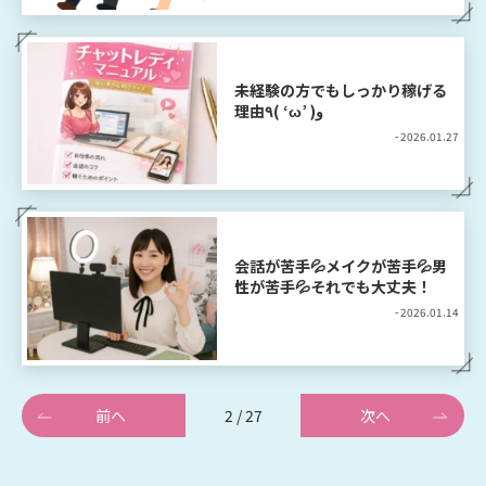
未経験の方でもしっかり稼げる
理由٩( ‘ω’ )و
- 2026.01.27
会話が苦手💦メイクが苦手💦男
性が苦手💦それでも大丈夫！
- 2026.01.14
前へ
2 / 27
次へ