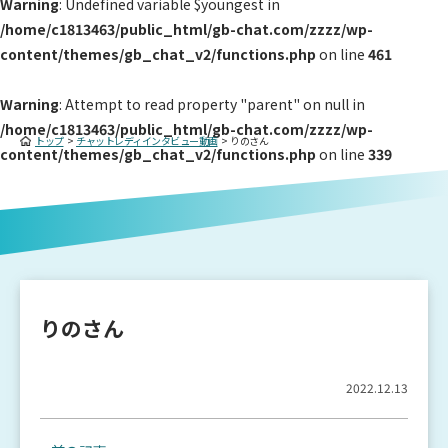
Warning
: Undefined variable $youngest in
/home/c1813463/public_html/gb-chat.com/zzzz/wp-
content/themes/gb_chat_v2/functions.php
on line
461
Warning
: Attempt to read property "parent" on null in
/home/c1813463/public_html/gb-chat.com/zzzz/wp-
トップ
>
チャットレディインタビュー動画
>
りのさん
content/themes/gb_chat_v2/functions.php
on line
339
りのさん
2022.12.13