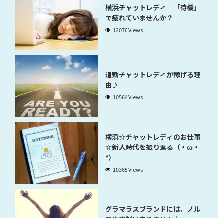
横浜チャットレディ 「待機」
で疲れていませんか？
12070 Views
通勤チャットレディが稼げる理
由♪
10564 Views
横浜☆チャットレディのお仕事
☆新人時代を振り返る（・ω・
*）
10365 Views
グラマラスブランドには、ノル