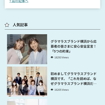
< 前の記事へ
人気記事
グラマラスブランド横浜から応
募者の皆さまに安心安全宣言！
「5つの約束」
18293 Views
初めましてグラマラスブランド
横浜です。「これを読めば、な
ぜグラマラスブランド横浜だと
稼げるのかが分かります」
16205 Views