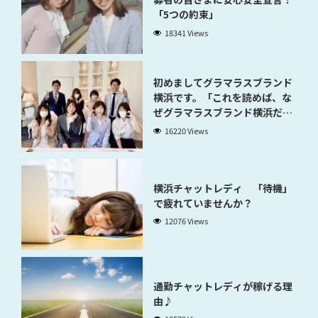
「5つの約束」
18341 Views
初めましてグラマラスブランド
横浜です。「これを読めば、な
ぜグラマラスブランド横浜だと
稼げるのかが分かります」
16220 Views
横浜チャットレディ 「待機」
で疲れていませんか？
12076 Views
通勤チャットレディが稼げる理
由♪