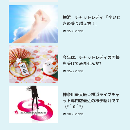
横浜 チャットレディ 『辛いと
きの乗り越え方！』
9580 Views
今年は、チャットレディの面接
を受けてみませんか?
9527 Views
神奈川最大級☆横浜ライブチャ
ット専門店最近の様子紹介です
（*＾0＾*）
9050 Views