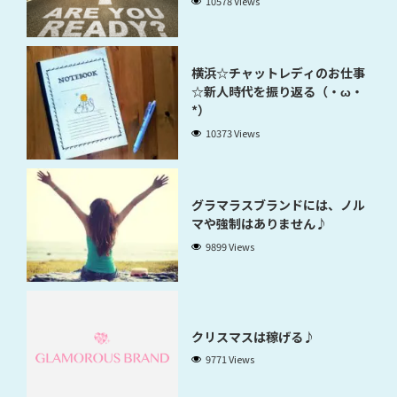
10578 Views
横浜☆チャットレディのお仕事
☆新人時代を振り返る（・ω・
*）
10373 Views
グラマラスブランドには、ノル
マや強制はありません♪
9899 Views
クリスマスは稼げる♪
9771 Views