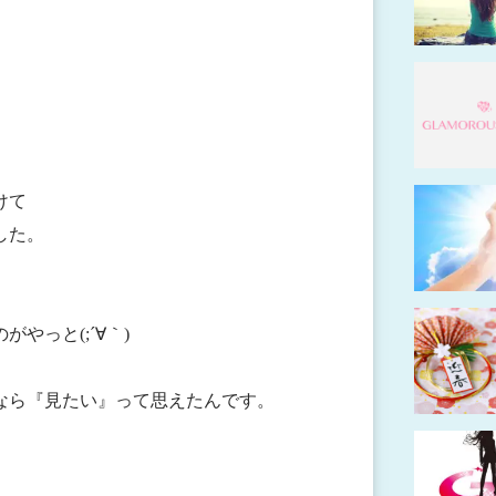
けて
した。
やっと(;´∀｀)
NS関係なら『見たい』って思えたんです。