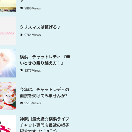
♪
9896 Views
クリスマスは稼げる♪
9764 Views
横浜 チャットレディ 『辛
いときの乗り越え方！』
9577 Views
今年は、チャットレディの
面接を受けてみませんか?
9515 Views
神奈川最大級☆横浜ライブ
チャット専門店最近の様子
紹介です（*＾0＾*）