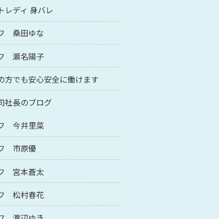
トレディ 身バレ
フ 桑田ゆな
フ 瀬名陽子
の方でも安心安全に働けます
司社長のブログ
フ 今井里菜
フ 市原優
フ 宮本蒼太
フ 松村春花
フ 渡辺ゆき