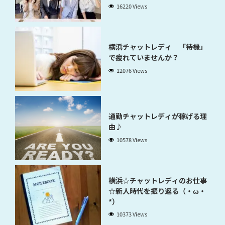
稼げるのかが分かります」
16220 Views
横浜チャットレディ 「待機」
で疲れていませんか？
12076 Views
通勤チャットレディが稼げる理
由♪
10578 Views
横浜☆チャットレディのお仕事
☆新人時代を振り返る（・ω・
*）
10373 Views