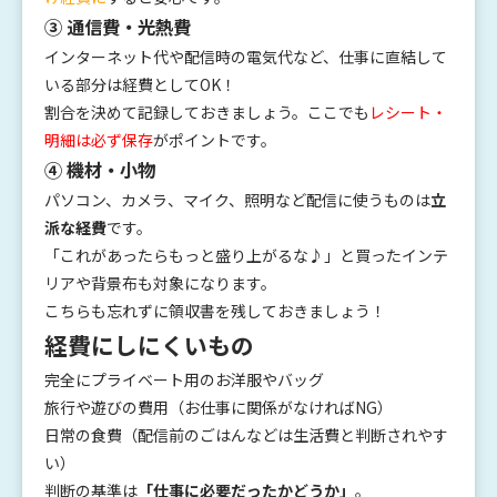
③ 通信費・光熱費
インターネット代や配信時の電気代など、仕事に直結して
いる部分は経費としてOK！
割合を決めて記録しておきましょう。ここでも
レシート・
明細は必ず保存
がポイントです。
④ 機材・小物
パソコン、カメラ、マイク、照明など配信に使うものは
立
派な経費
です。
「これがあったらもっと盛り上がるな♪」と買ったインテ
リアや背景布も対象になります。
こちらも忘れずに領収書を残しておきましょう！
経費にしにくいもの
完全にプライベート用のお洋服やバッグ
旅行や遊びの費用（お仕事に関係がなければNG）
日常の食費（配信前のごはんなどは生活費と判断されやす
い）
判断の基準は
「仕事に必要だったかどうか」
。