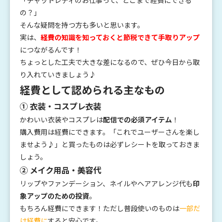
「チャットレディのお仕事って、どこまで経費にできる
の？」
そんな疑問を持つ方も多いと思います。
実は、
経費の知識を知っておくと節税できて手取りアップ
につながるんです！
ちょっとした工夫で大きな差になるので、ぜひ今日から取
り入れていきましょう♪
経費として認められる主なもの
① 衣装・コスプレ衣装
かわいい衣装やコスプレは
配信での必須アイテム
！
購入費用は経費にできます。「これでユーザーさんを楽し
ませよう♪」と買ったものは必ずレシートを取っておきま
しょう。
② メイク用品・美容代
リップやファンデーション、ネイルやヘアアレンジ代も
印
象アップのための投資
。
もちろん経費にできます！ただし普段使いのものは
一部だ
け経費に
すると安心です。