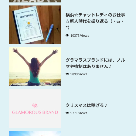
横浜☆チャットレディのお仕事
☆新人時代を振り返る（・ω・
*）
10373 Views
グラマラスブランドには、ノル
マや強制はありません♪
9899 Views
クリスマスは稼げる♪
9771 Views