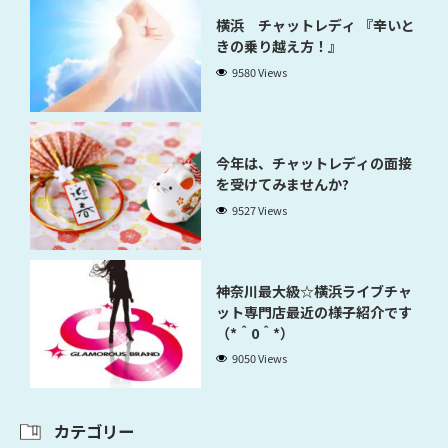
横浜 チャットレディ 『辛いと
きの乗り越え方！』
9580 Views
今年は、チャットレディの面接
を受けてみませんか?
9527 Views
神奈川最大級☆横浜ライブチャ
ット専門店最近の様子紹介です
（*＾0＾*）
9050 Views
カテゴリー