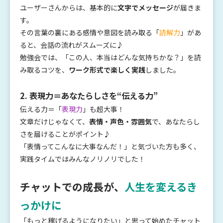
ユーザーさんからは、基本的に
文字でメッセージ
が届きま
す。
その言葉の裏にある感情や意図を読み取る「
読解力
」があ
ると、会話の流れがスムーズに♪
勉強会では、「この人、本当はどんな気持ちかな？」を読
み取るコツを、
ワーク形式で楽しく実践
しました。
2. 表現力＝あなたらしさを“伝える力”
伝える力＝「
表現力
」も超大事！
文章だけじゃなくて、
表情・声色・雰囲気
で、あなたらし
さを届けることがポイント♪
「表情ってこんなに大事なんだ！」と気づいた方も多く、
実践タイムではみんなノリノリでした！
チャットでの成長が、
人生を変えるき
っかけに
「もっと稼げるようになりたい」と思って始めたチャット