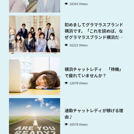
18341 Views
初めましてグラマラスブランド
横浜です。「これを読めば、な
ぜグラマラスブランド横浜だと
稼げるのかが分かります」
16221 Views
横浜チャットレディ 「待機」
で疲れていませんか？
12076 Views
通勤チャットレディが稼げる理
由♪
10578 Views