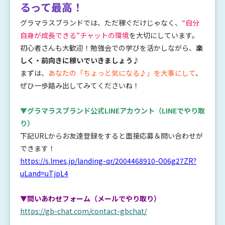
るって最高！
グラマラスブランドでは、ただ稼ぐだけじゃなく、
“自分
自身が成長できる”チャットの環境
を大切にしています。
初心者さんも大歓迎！勉強会での学びを活かしながら、
楽
しく・前向きに稼いでいきましょう
♪
まずは、
あなたの「ちょっと気になる♪」を大事にして
、
ぜひ一歩踏み出してみてくださいね！
▼グラマラスブランド公式LINEアカウント
（LINEでやり取
り）
下記URLからお友達登録をすると面接応募＆問い合わせが
できます！
https://s.lmes.jp/landing-qr/2004468910-O06g27ZR?
uLand=uTjpL4
▼問いあわせフォーム（メールでやり取り）
https://gb-chat.com/contact-gbchat/