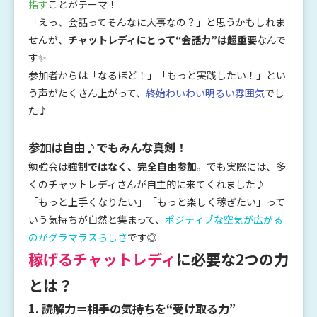
指す
ことがテーマ！
「えっ、会話ってそんなに大事なの？」と思うかもしれま
せんが、
チャットレディにとって“会話力”は超重要
なんで
す✨
参加者からは「なるほど！」「もっと実践したい！」とい
う声がたくさん上がって、
終始わいわい明るい雰囲気
でし
た♪
参加は自由♪でもみんな真剣！
勉強会は
強制ではなく、完全自由参加
。でも実際には、多
くのチャットレディさんが自主的に来てくれました♪
「もっと上手くなりたい」「もっと楽しく稼ぎたい」って
いう気持ちが自然と集まって、
ポジティブな空気が広がる
のがグラマラスらしさ
です◎
稼げるチャットレディ
に必要な2つの力
とは？
1. 読解力＝相手の気持ちを“受け取る力”