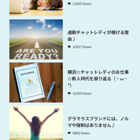
12065 Views
通勤チャットレディが稼げる理
由♪
10557 Views
横浜☆チャットレディのお仕事
☆新人時代を振り返る（・ω・
*）
10359 Views
グラマラスブランドには、ノル
マや強制はありません♪
9895 Views