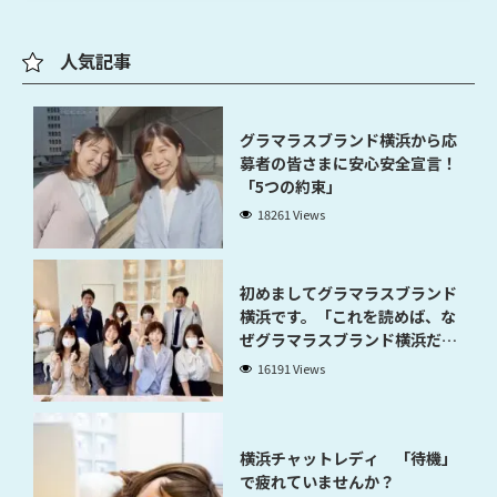
人気記事
グラマラスブランド横浜から応
募者の皆さまに安心安全宣言！
「5つの約束」
18261 Views
初めましてグラマラスブランド
横浜です。「これを読めば、な
ぜグラマラスブランド横浜だと
稼げるのかが分かります」
16191 Views
横浜チャットレディ 「待機」
で疲れていませんか？