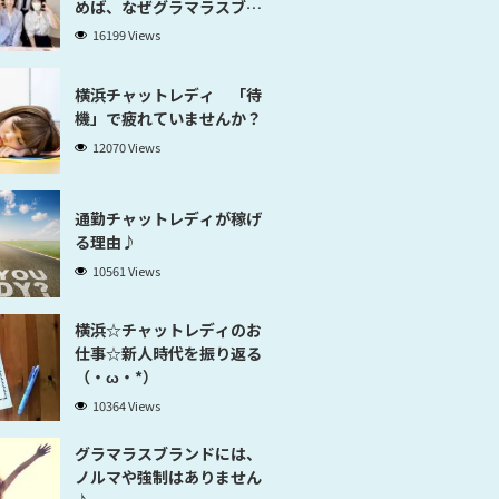
めば、なぜグラマラスブラ
ンド横浜だと稼げるのかが
16199 Views
分かります」
横浜チャットレディ 「待
機」で疲れていませんか？
12070 Views
通勤チャットレディが稼げ
る理由♪
10561 Views
横浜☆チャットレディのお
仕事☆新人時代を振り返る
（・ω・*）
10364 Views
グラマラスブランドには、
ノルマや強制はありません