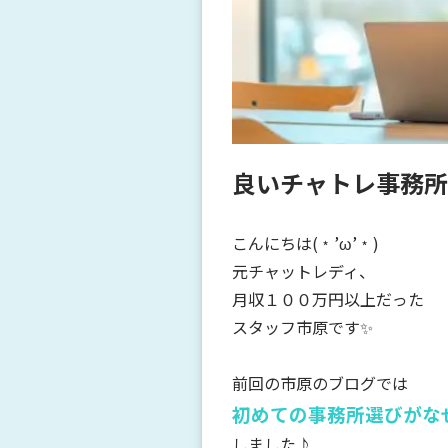
良いチャトレ事務所
こんにちは(﹡’ω’﹡)
元チャットレディ、
月収１００万円以上だった
スタッフ市原です✨
前回の市原のブログでは
初めての事務所選びが
な
しました♪