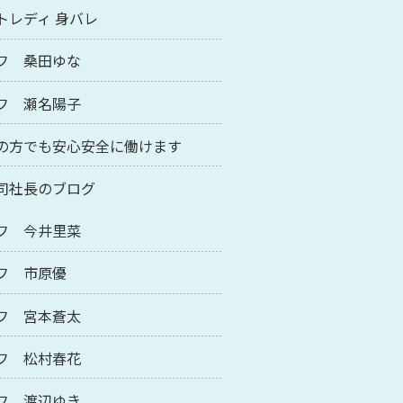
トレディ 身バレ
フ 桑田ゆな
フ 瀬名陽子
の方でも安心安全に働けます
司社長のブログ
フ 今井里菜
フ 市原優
フ 宮本蒼太
フ 松村春花
フ 渡辺ゆき