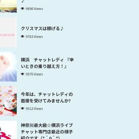
♪
9896 Views
クリスマスは稼げる♪
9763 Views
横浜 チャットレディ 『辛
いときの乗り越え方！』
9576 Views
今年は、チャットレディの
面接を受けてみませんか?
9512 Views
神奈川最大級☆横浜ライブ
チャット専門店最近の様子
紹介です（*＾0＾*）