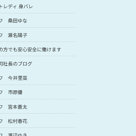
トレディ 身バレ
フ 桑田ゆな
フ 瀬名陽子
の方でも安心安全に働けます
司社長のブログ
フ 今井里菜
フ 市原優
フ 宮本蒼太
フ 松村春花
フ 渡辺ゆき