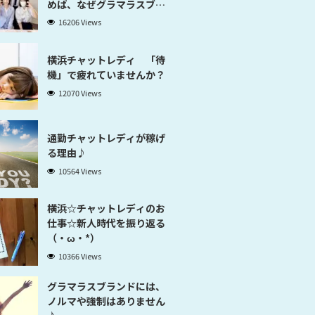
めば、なぜグラマラスブラ
ンド横浜だと稼げるのかが
16206 Views
分かります」
横浜チャットレディ 「待
機」で疲れていませんか？
12070 Views
通勤チャットレディが稼げ
る理由♪
10564 Views
横浜☆チャットレディのお
仕事☆新人時代を振り返る
（・ω・*）
10366 Views
グラマラスブランドには、
ノルマや強制はありません