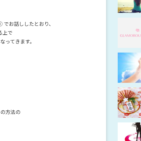
① でお話ししたとおり、
る上で
になってきます。
つの方法の
♪