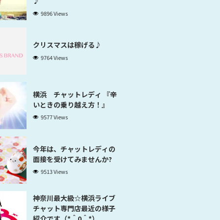
♪
9896 Views
クリスマスは稼げる♪
9764 Views
横浜 チャットレディ 『辛
いときの乗り越え方！』
9577 Views
今年は、チャットレディの
面接を受けてみませんか?
9513 Views
神奈川最大級☆横浜ライブ
チャット専門店最近の様子
紹介です（*＾0＾*）