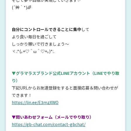
そして夢や目標が実現していきます✨
(´艸｀*)🌈
自分にコントロールできることに集中
して
より良い毎日を過ごして
しっかり稼いで行きましょう～
ヾ.:*(｡+♡＾ω＾♡+｡)*:.
▼グラマラスブランド公式LINEアカウント
（LINEでやり取
り）
下記URLからお友達登録をすると面接応募＆問い合わせが
できます！
https://lin.ee/E3mzXWO
▼問いあわせフォーム（メールでやり取り）
https://gb-chat.com/contact-gbchat/