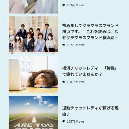
18343 Views
初めましてグラマラスブランド
横浜です。「これを読めば、な
ぜグラマラスブランド横浜だと
稼げるのかが分かります」
16223 Views
横浜チャットレディ 「待機」
で疲れていませんか？
12076 Views
通勤チャットレディが稼げる理
由♪
10578 Views