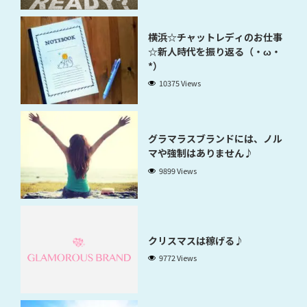
横浜☆チャットレディのお仕事
☆新人時代を振り返る（・ω・
*）
10375 Views
グラマラスブランドには、ノル
マや強制はありません♪
9899 Views
クリスマスは稼げる♪
9772 Views