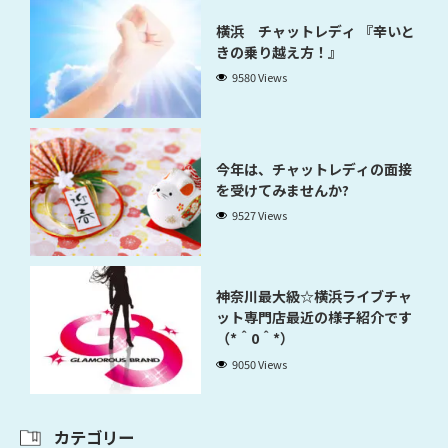
横浜 チャットレディ 『辛いと
きの乗り越え方！』
9580 Views
今年は、チャットレディの面接
を受けてみませんか?
9527 Views
神奈川最大級☆横浜ライブチャ
ット専門店最近の様子紹介です
（*＾0＾*）
9050 Views
カテゴリー