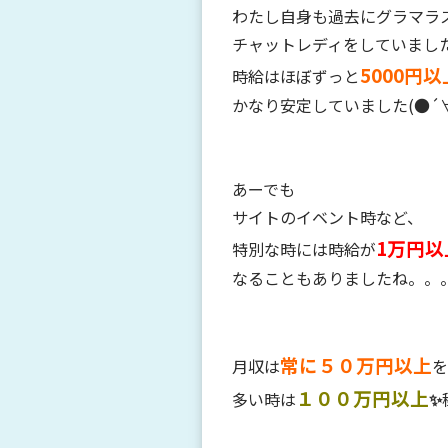
わたし自身も過去にグラマラ
チャットレディをしていまし
5000円以
時給はほぼずっと
かなり安定していました(●´
あーでも
サイトのイベント時など、
1万円以
特別な時には時給が
常に５０万円以上
月収は
を
１００万円以上
多い時は
✨