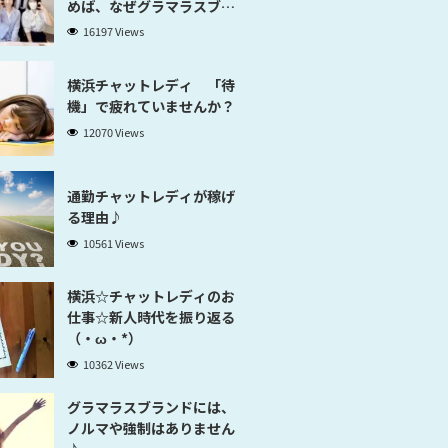
めば、なぜグラマラスブラ
ンド横浜だと稼げるのかが
16197 Views
分かります」
横浜チャットレディ 「待
機」で疲れていませんか？
12070 Views
通勤チャットレディが稼げ
る理由♪
10561 Views
横浜☆チャットレディのお
仕事☆新人時代を振り返る
（・ω・*）
10362 Views
グラマラスブランドには、
ノルマや強制はありません