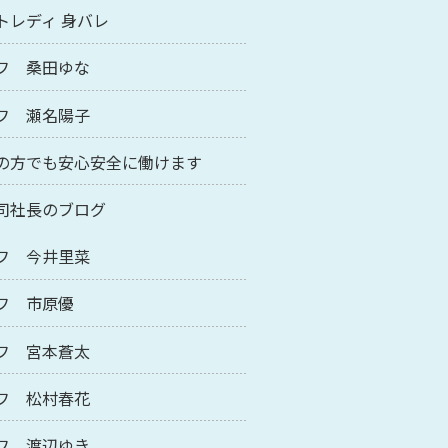
トレディ 身バレ
フ 桑田ゆな
フ 瀬名陽子
の方でも安心安全に働けます
司社長のブログ
フ 今井里菜
フ 市原優
フ 宮本蒼太
フ 松村春花
フ 渡辺ゆき