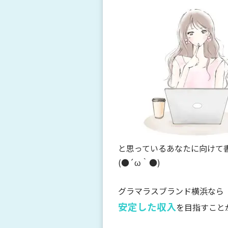
と思っているあなたに向けて
(●´ω｀●)
グラマラスブランド横浜
なら
安定した収入
を目指すこと