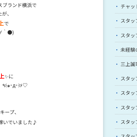
スブランド横浜で
チャッ
たが、
スタッ
上
で
∀｀●)
スタッ
未経験
三上誠
上
✨に
スタッ
なることもありましたね。。。٩꒰๑･д･꒱۶♡
スタッ
スタッ
キープ、
スタッ
稼いでいました♪
スタッ