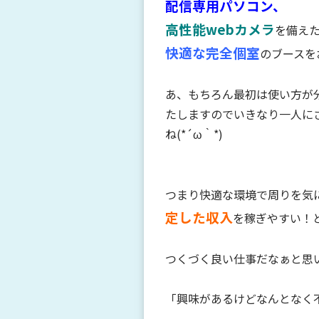
配信専用パソコン、
高性能webカメラ
を備え
快適な完全個室
のブースを
あ、もちろん最初は使い方が
たしますのでいきなり一人に
ね(*´ω｀*)
つまり快適な環境で周りを気
定した収入
を稼ぎやすい！と
つくづく良い仕事だなぁと思い
「興味があるけどなんとなく