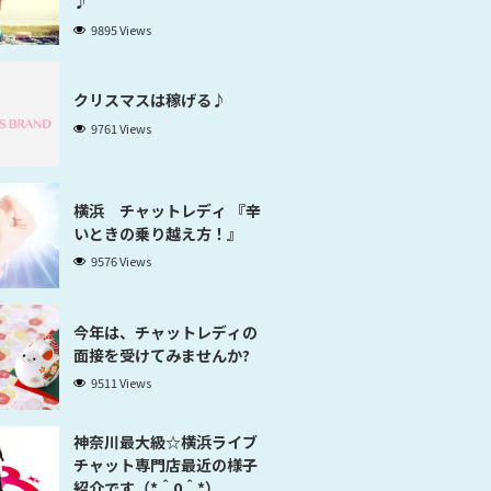
♪
9895 Views
クリスマスは稼げる♪
9761 Views
横浜 チャットレディ 『辛
いときの乗り越え方！』
9576 Views
今年は、チャットレディの
面接を受けてみませんか?
9511 Views
神奈川最大級☆横浜ライブ
チャット専門店最近の様子
紹介です（*＾0＾*）