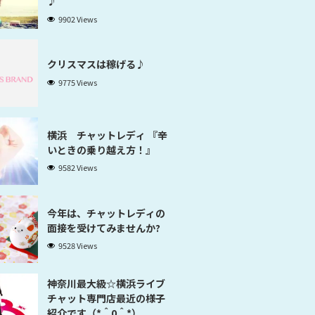
♪
9902 Views
クリスマスは稼げる♪
9775 Views
横浜 チャットレディ 『辛
いときの乗り越え方！』
9582 Views
今年は、チャットレディの
面接を受けてみませんか?
9528 Views
神奈川最大級☆横浜ライブ
チャット専門店最近の様子
紹介です（*＾0＾*）