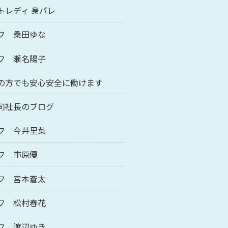
トレディ 身バレ
フ 桑田ゆな
フ 瀬名陽子
の方でも安心安全に働けます
司社長のブログ
フ 今井里菜
フ 市原優
フ 宮本蒼太
フ 松村春花
フ 渡辺ゆき