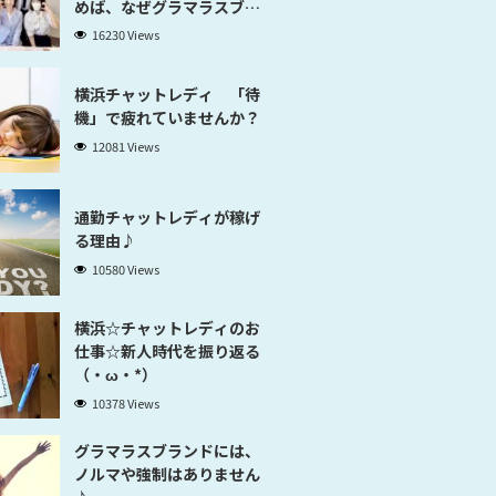
めば、なぜグラマラスブラ
ンド横浜だと稼げるのかが
16230 Views
分かります」
横浜チャットレディ 「待
機」で疲れていませんか？
12081 Views
通勤チャットレディが稼げ
る理由♪
10580 Views
横浜☆チャットレディのお
仕事☆新人時代を振り返る
（・ω・*）
10378 Views
グラマラスブランドには、
ノルマや強制はありません