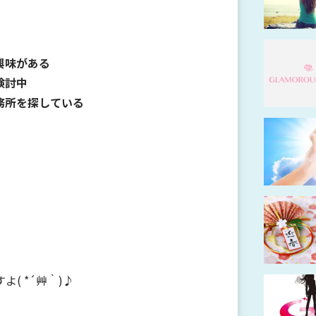
興味がある
検討中
務所を探している
( *´艸｀)♪