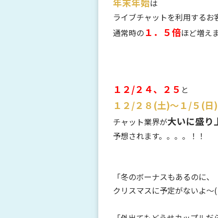
年末年始
は
ライブチャットを利用するお
１．５倍
通常時の
ほど増え
１２/２４、２５
と
１２/２８(土)～１/５(日)
大いに盛り
チャット業界が
予想されます。。。。！！
「冬のボーナスもあるのに、
クリスマスに予定がないよ～( 
「外出てもどうせカップルだ