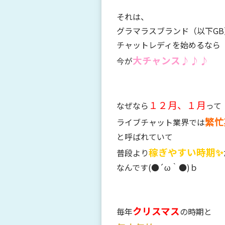
それは、
グラマラスブランド（以下GB
チャットレディを始めるなら
大チャンス
♪♪♪
今が
１２月、１月
なぜなら
って
繁忙
ライブチャット業界では
と呼ばれていて
稼ぎやすい時期✨
普段より
なんです(●´ω｀●)ｂ
クリスマス
毎年
の時期と