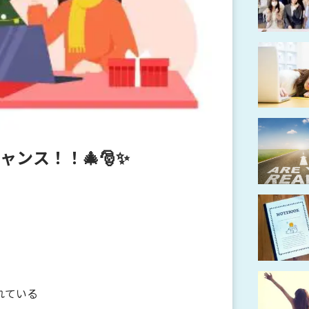
ンス！！🎄🎅✨
れている