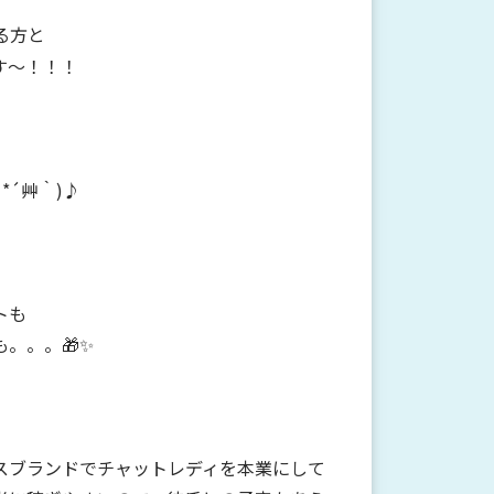
る方と
す～！！！
*´艸｀)♪
トも
。。。🎁✨
スブランドでチャットレディを本業にして