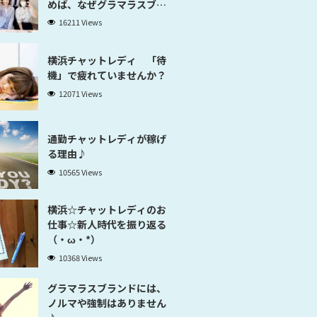
めば、なぜグラマラスブラ
ンド横浜だと稼げるのかが
16211 Views
分かります」
横浜チャットレディ 「待
機」で疲れていませんか？
12071 Views
通勤チャットレディが稼げ
る理由♪
10565 Views
横浜☆チャットレディのお
仕事☆新人時代を振り返る
（・ω・*）
10368 Views
グラマラスブランドには、
ノルマや強制はありません