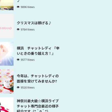
♪
9896 Views
クリスマスは稼げる♪
9764 Views
横浜 チャットレディ 『辛
いときの乗り越え方！』
9577 Views
今年は、チャットレディの
面接を受けてみませんか?
9516 Views
神奈川最大級☆横浜ライブ
チャット専門店最近の様子
紹介です（*＾0＾*）