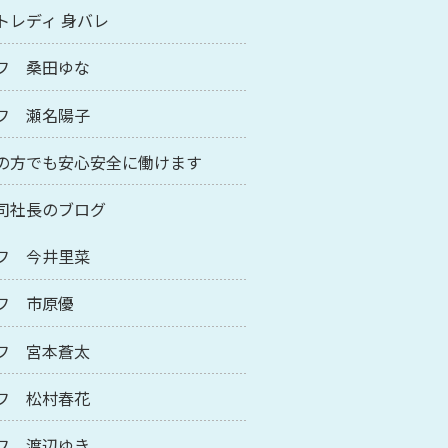
トレディ 身バレ
フ 桑田ゆな
フ 瀬名陽子
の方でも安心安全に働けます
司社長のブログ
フ 今井里菜
フ 市原優
フ 宮本蒼太
フ 松村春花
フ 渡辺ゆき