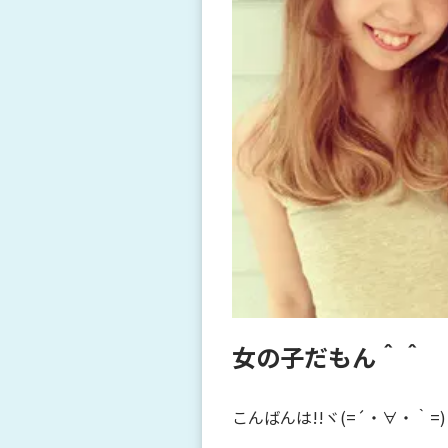
女の子だもん＾＾
こんばんは!!ヾ(=´・∀・｀=)