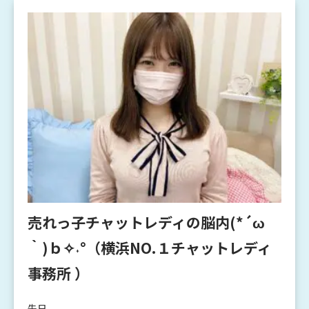
売れっ子チャットレディの脳内(*´ω
｀)ｂ✧˖°（横浜NO.１チャットレディ
事務所 ）
先日、