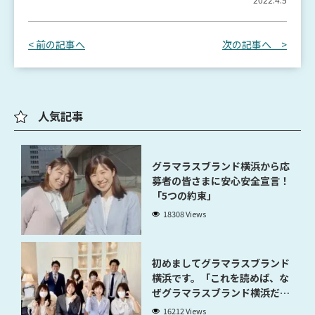
< 前の記事へ
次の記事へ >
人気記事
グラマラスブランド横浜から応
募者の皆さまに安心安全宣言！
「5つの約束」
18308 Views
初めましてグラマラスブランド
横浜です。「これを読めば、な
ぜグラマラスブランド横浜だと
稼げるのかが分かります」
16212 Views