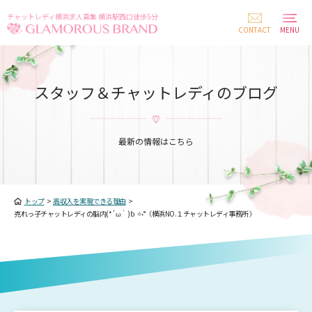
チャットレディ横浜求人募集 横浜駅西口徒歩5分
CONTACT
MENU
スタッフ＆チャットレディのブログ
最新の情報はこちら
トップ
>
高収入を実現できる理由
>
売れっ子チャットレディの脳内(*´ω｀)ｂ✧˖°（横浜NO.１チャットレディ事務所 ）