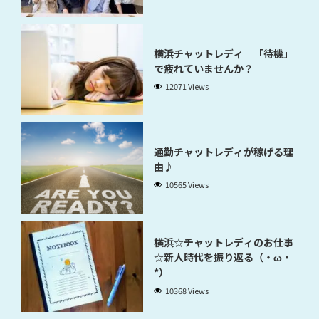
横浜チャットレディ 「待機」
で疲れていませんか？
12071 Views
通勤チャットレディが稼げる理
由♪
10565 Views
横浜☆チャットレディのお仕事
☆新人時代を振り返る（・ω・
*）
10368 Views